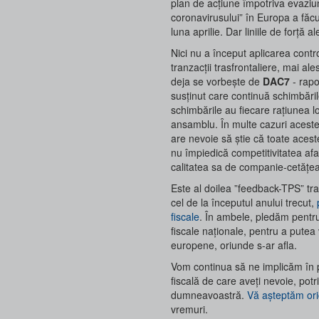
plan de acțiune împotriva evaziuni
coronavirusului” în Europa a făc
luna aprilie. Dar liniile de forță 
Nici nu a început aplicarea cont
tranzacții trasfrontaliere, mai ales
deja se vorbește de
DAC7
- rapo
susținut care continuă schimbările
schimbările au fiecare rațiunea lo
ansamblu. În multe cazuri aceste 
are nevoie să știe că toate aces
nu împiedică competitivitatea af
calitatea sa de companie-cetățe
Este al doilea ”feedback-TPS” t
cel de la începutul anului trecut,
fiscale
. În ambele, pledăm pentru 
fiscale naționale, pentru a putea
europene, oriunde s-ar afla.
Vom continua să ne implicăm în 
fiscală de care aveți nevoie, potri
dumneavoastră.
Vă așteptăm or
vremuri.