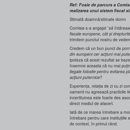
Ref: Foaie de parcurs a Comisie
realizarea unui sistem fiscal s
Stimată doamnă/stimate domn
Comisia s-a angajat ”
să întăreas
fiscale europene, cât și drepturil
trimitem punctul nostru de vedere
Credem că un bun punct de pornir
din europeni cer acțiuni mai puter
ipoteza că acest rezultat se baz
însemne aceasta că nu mai puțin 
ilegale folosite pentru evitarea plă
acțiuni puternice
?
Experiența, relația de zi cu zi c
oamenii nu agreează practicile ile
incertituinea este foarte des as
direct mediul de afaceri.
Iată de ce marea întrebare a mo
întrebare pentru care instituțiil
de context, în primul rând.