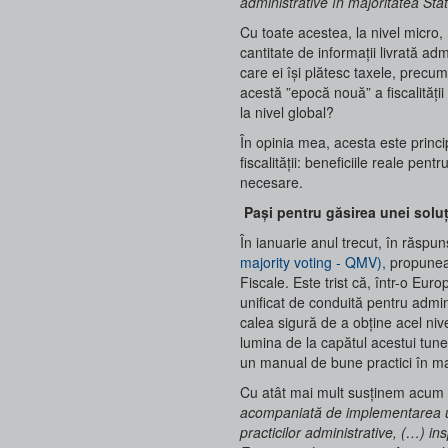
administrative în majoritatea St
Cu toate acestea, la nivel micro,
cantitate de informații livrată adm
care ei își plătesc taxele, precum
acestă ”epocă nouă” a fiscalități
la nivel global?
În opinia mea, acesta este princi
fiscalității: beneficiile reale pent
necesare.
Pași pentru găsirea unei soluț
În ianuarie anul trecut, în răspun
majority voting - QMV),
propunea
Fiscale. Este trist că, într-o Eu
unificat de conduită pentru adminis
calea sigură de a obține acel nivel
lumina de la capătul acestui tune
un manual de bune practici în ma
Cu atât mai mult susținem acum ap
acompaniată de implementarea un
practicilor administrative, (…) in