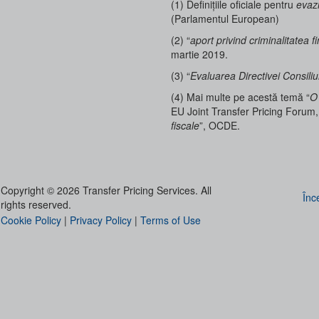
(1) Definițiile oficiale pentru
evaz
(Parlamentul European)
(2) “
aport privind criminalitatea f
martie 2019.
(3) “
Evaluarea Directivei Consili
(4) Mai multe pe acestă temă “
O 
EU Joint Transfer Pricing Forum,
fiscale
”, OCDE.
Copyright © 2026 Transfer Pricing Services. All
Înc
rights reserved.
Cookie Policy
|
Privacy Policy
|
Terms of Use