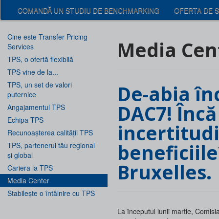
COMANDĂ UN STUDIU DE BENCHMARKING
OFERTA DE S
Cine este Transfer Pricing
Media Cen
Services
TPS, o ofertă flexibilă
TPS vine de la...
TPS, un set de valori
De-abia începe DAC6, se pregătește
puternice
DAC7! Încă 
Angajamentul TPS
Echipa TPS
incertitud
Recunoașterea calității TPS
beneficiile
TPS, partenerul tău regional
și global
Bruxelles.
Cariera la TPS
Media Center
Stabilește o întâlnire cu TPS
La începutul lunii martie, Comisi