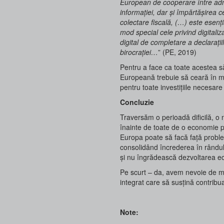
European de cooperare între admin
informației, dar și împărtășirea ce
colectare fiscală, (…) este esenți
mod special cele privind digitali
digital de completare a declarațiilor
birocrației…
” (PE, 2019)
Pentru a face ca toate acestea să
Europeană trebuie să ceară în mod
pentru toate investițiile necesare
Concluzie
Traversăm o perioadă dificilă, o
înainte de toate de o economie pu
Europa poate să facă față probleme
consolidând încrederea în rândul c
și nu îngrădească dezvoltarea 
Pe scurt – da, avem nevoie de ma
integrat care să susțină contribua
Note: