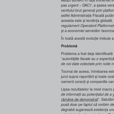
pas
urgent
– DAC7, a șasea versiu
venitului brut generat prin platfor
astfel Administrația Fiscală putân
aceasta este și tendința globală
regulament Operatorii Platformelo
și a economiei serviciilor favor
În toată acestă evoluție trebuie 
Problemă
Problema a fost deja identificat
”
autoritățile fiscale au o expertiz
de noi date colectate prin noile 
Tocmai de aceea, întrebarea este
jurul supra-raportării și toate co
oamenii corecți și companiile c
Lipsa rezultatelor la nivel macro
de informații au potențialul de a 
rămâne de demonstrat
”. Salutăm
pusă doar pe faptul că vorbim de
degrabă sugerează existența unor