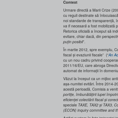
Context
Urmare directă a Marii Crize (20
cu reguli destinate să înlocuiasc
noi standarde de transparență, î
va fi necesară
a fost mobilizată p
Retorica oficială a început să in
evitare, chiar dacă, din perspec
puțin posibil
”.
În martie 2012, spre exemplu, Co
fiscal și evaziunii fiscale” (“
An Ac
cu un nou cadru privind cooperare
2011/16/EU, care abroga Directi
automat de informații în domeniu
Văzut la început ca un mijloc ant
așa-numitei evitări. Între 2014-20
acestă perioadă, Comisia a venit 
portițe, îmbunătățirii lupei împotr
eficienței colectării fiscal și corect
speciale
TAXE, TAX2 și TAX3, Co
(ECON) inquiry committee and t
Astăzi suntem în fața iminentei i