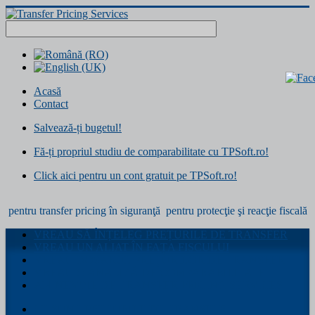
Acasă
Contact
Salvează-ți bugetul!
Fă-ți propriul studiu de comparabilitate cu TPSoft.ro!
Click aici pentru un cont gratuit pe TPSoft.ro!
pentru transfer pricing în siguranţă
pentru protecţie şi reacţie fiscală
VREAU SĂ ÎNȚELEG PREȚURILE DE TRANSFER
VREAU UN ALIAT ÎN FAȚA FISCULUI
VREAU DOSARUL PREȚURILOR DE TRANSFER
VREAU O ANALIZĂ DE COMPARABILITATE
AM NEVOIE DE TRANSFER PRICING SERVICES
CE SUNT PREȚURILE DE TRANSFER