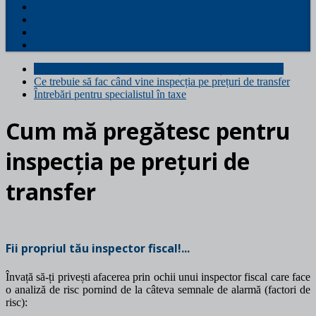
ASISTENȚĂ LA INSPECȚIA FISCALĂ
CERE O COTAȚIE
COMANDĂ UN STUDIU DE BENCHMARKING
OFERTA DE SERVICII
Cum mă pregătesc pentru inspecția pe prețuri de transfer
Ce trebuie să fac când vine inspecția pe prețuri de transfer
Întrebări pentru specialistul în taxe
Cum mă pregătesc pentru
inspecția pe prețuri de
transfer
Fii propriul tău inspector fiscal!...
Învață să-ți privești afacerea prin ochii unui inspector fiscal care face
o analiză de risc pornind de la câteva semnale de alarmă (factori de
risc):