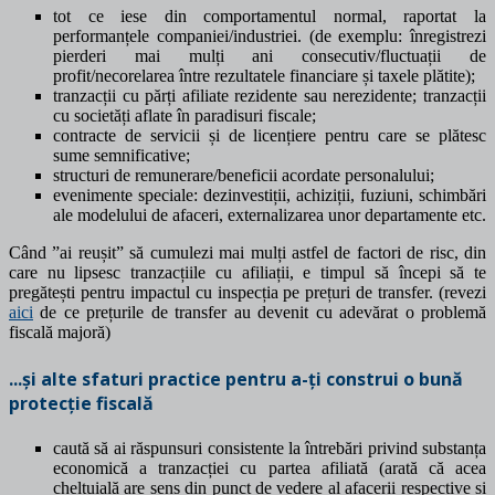
tot ce iese din comportamentul normal, raportat la
performanțele companiei/industriei. (de exemplu: înregistrezi
pierderi mai mulți ani consecutiv/fluctuații de
profit/necorelarea între rezultatele financiare și taxele plătite);
tranzacții cu părți afiliate rezidente sau nerezidente; tranzacții
cu societăți aflate în paradisuri fiscale;
contracte de servicii și de licențiere pentru care se plătesc
sume semnificative;
structuri de remunerare/beneficii acordate personalului;
evenimente speciale: dezinvestiții, achiziții, fuziuni, schimbări
ale modelului de afaceri, externalizarea unor departamente etc.
Când ”ai reușit” să cumulezi mai mulți astfel de factori de risc, din
care nu lipsesc tranzacțiile cu afiliații, e timpul să începi să te
pregătești pentru impactul cu inspecția pe prețuri de transfer. (revezi
aici
de ce prețurile de transfer au devenit cu adevărat o problemă
fiscală majoră)
...și alte sfaturi practice pentru a-ți construi o bună
protecție fiscală
caută să ai răspunsuri consistente la întrebări privind substanța
economică a tranzacției cu partea afiliată (arată că acea
cheltuială are sens din punct de vedere al afacerii respective și