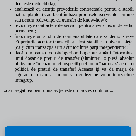
deci este deductibilă);
analizează cu atenție prevederile contractuale pentru a stabili
natura plăților (s-au făcut în baza produselor/serviciilor primite
sau pentru redevențe, ca transfer de know-how);
revizuiește contractele de servicii pentru a evita riscul de sediu
permanent;
întocmește un studiu de comparabilitate care să demonstreze
că prețurile acestor tranzacții au fost stabilite la nivelul pieței
(ca și cum tranzacția ar fi avut loc între părți independente);
dacă din cauza constrângerilor bugetare amâni întocmirea
unui dosar de prețuri de transfer (altminteri, o piesă absolut
obligatorie în cazul unei inspecții) cel puțin înarmează-te cu o
politică de prețuri de transfer! Aceasta îți va da marja de
siguranță în care ar trebui să derulezi pe viitor tranzacțiile
intragrup.
...dar pregătirea pentru inspecție este un proces continuu...