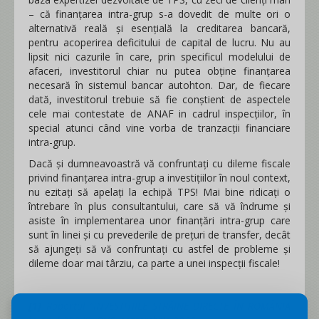
– că finanțarea intra-grup s-a dovedit de multe ori o
alternativă reală și esențială la creditarea bancară,
pentru acoperirea deficitului de capital de lucru. Nu au
lipsit nici cazurile în care, prin specificul modelului de
afaceri, investitorul chiar nu putea obține finanțarea
necesară în sistemul bancar autohton. Dar, de fiecare
dată, investitorul trebuie să fie conștient de aspectele
cele mai contestate de ANAF in cadrul inspecțiilor, în
special atunci când vine vorba de tranzacții financiare
intra-grup.
Dacă și dumneavoastră vă confruntați cu dileme fiscale
privind finanțarea intra-grup a investițiilor în noul context,
nu ezitați să apelați la echipă TPS! Mai bine ridicați o
întrebare în plus consultantului, care să vă îndrume și
asiste în implementarea unor finanțări intra-grup care
sunt în linei și cu prevederile de prețuri de transfer, decât
să ajungeți să vă confruntați cu astfel de probleme și
dileme doar mai târziu, ca parte a unei inspecții fiscale!
[1]
Raportul
“
INVESTIȚIILE STRĂINE DIRECTE ÎN ROMÂNIA