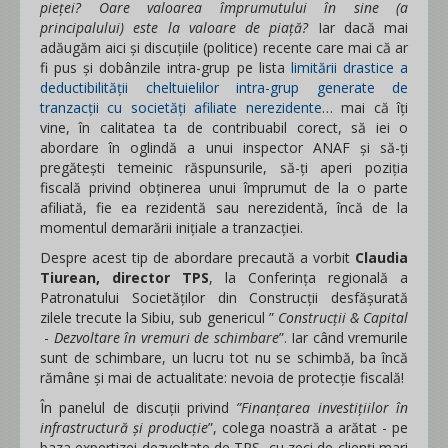
pieței? Oare valoarea împrumutului în sine (a
principalului) este la valoare de piață?
Iar dacă mai
adăugăm aici și discuțiile (politice) recente care mai că ar
fi pus și dobânzile intra-grup pe lista
limitării drastice a
deductibilității cheltuielilor intra-grup generate de
tranzacții cu societăți afiliate nerezidente
… mai că îți
vine, în calitatea ta de contribuabil corect, să iei o
abordare în oglindă a unui inspector ANAF și să-ți
pregătești temeinic răspunsurile, să-ți aperi poziția
fiscală privind obținerea unui împrumut de la o parte
afiliată, fie ea rezidentă sau nerezidentă, încă de la
momentul demarării inițiale a tranzacției.
Despre acest tip de abordare precaută a vorbit
Claudia
Tiurean, director TPS
, la Conferința regională a
Patronatului Societăților din Construcții desfășurată
zilele trecute la Sibiu, sub genericul ”
Construcții & Capital
-
Dezvoltare în vremuri de schimbare
”. Iar când vremurile
sunt de schimbare, un lucru tot nu se schimbă, ba încă
rămâne și mai de actualitate: nevoia de protecție fiscală!
În panelul de discuții privind
”Finanțarea investițiilor în
infrastructură și producție
”, colega noastră a arătat - pe
baza expertizei dezvoltate de TPS, cu zeci de clienți mari