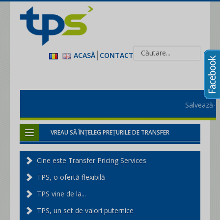
ACASĂ
CONTACT
pentru transfer pricing în siguranţă
Salvează-ți bugetul!
pentru protecţie şi reacţie fiscală
VREAU SĂ ÎNȚELEG PREȚURILE DE TRANSFER
VREAU UN ALIAT ÎN FAȚA FISCULUI
Cine este Transfer Pricing Services
VREAU DOSARUL PREȚURILOR DE TRANSFER
TPS, o ofertă flexibilă
VREAU O ANALIZĂ DE COMPARABILITATE
TPS vine de la...
AM NEVOIE DE TRANSFER PRICING SERVICES
TPS, un set de valori puternice