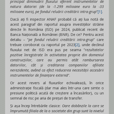
principal diminuării fluxului aferent instrumentelor de
natura datoriei (de la -1.299 milioane euro la -33
milioane euro), pe fondul reluării creditării intra-grup
”
[1]
.
Dacă ați fi inspector ANAF probabil că ați lua notă de
acest paragraf din raportul asupra investițiilor străine
directe în România (ISD) pe 2024, publicat recent de
Banca Națională a României (BNR). De ce? Pentru acest
detaliu – ”
pe fondul reluării creditării intra-grup
” care
trebuie coroborat cu raportul pe 2023
[2]
, unde declinul
fluxului net de ISD era pus pe seama ”
rezultatelor
pozitive înregistrate în activitatea proprie din domeniul
construcțiilor, care au permis atât rambursarea
datoriilor, cât și creditarea companiilor afiliate
nerezidente, având ca efect reducerea necesității accesării
instrumentelor de finanțare externă
”.
Or acest revers al fluxurilor echivalează, în orice
administrație fiscală (dar mai ales într-una care simte o
presiune politică acută de creștere a încasărilor), cu un
semnal de risc pe aria de prețuri de transfer.
Și așa încep întrebările clasice:
Oare dobânzile la care se
împrumută filiala de la o societate din grup sunt la nivelul