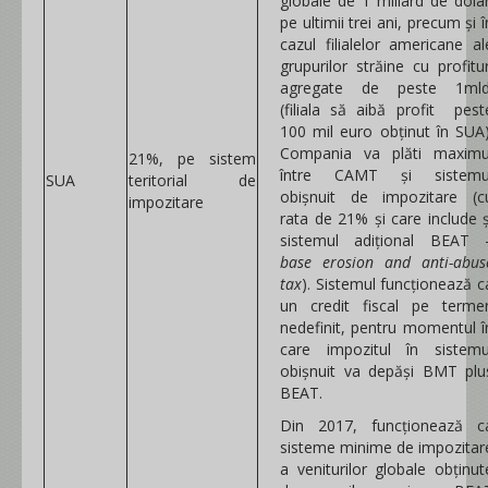
globale de 1 miliard de dolar
pe ultimii trei ani, precum și î
cazul filialelor americane al
grupurilor străine cu profitur
agregate de peste 1mld
(filiala să aibă profit pest
100 mil euro obținut în SUA)
Compania va plăti maximu
21%, pe sistem
între CAMT și sistemu
SUA
teritorial de
obișnuit de impozitare (c
impozitare
rata de 21% și care include ș
sistemul adițional BEAT 
base erosion and anti-abus
tax
). Sistemul funcționează c
un credit fiscal pe terme
nedefinit, pentru momentul î
care impozitul în sistemu
obișnuit va depăși BMT plu
BEAT.
Din 2017, funcționează c
sisteme minime de impozitar
a veniturilor globale obținut