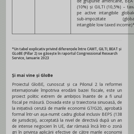
de grupurile americane, BEA
(10%) și GILTI (10,5%) – tax
pe active intangibile global
sub-impozitate (globa
intangible low taxed income)
*Un tabel explicativ privind diferențele între CAMT, GILTI, BEAT și
GLoBE (Pillar 2) se găsește în raportul Congressional Research
Service, Ianuarie 2023
Și mai vine și GloBe
Proiectul GloBE, cunoscut și ca Pilonul 2 la reformei
internaționale împotriva erodării bazei fiscale, este un
proiect politic extrem de ambițios înainte de a fi unul
fiscal pe măsură. Dovada este și traiectoria sinuoasă, de
la inițiativă cerută de marile economii G7/G20, aprobată
formal într-un așa-numit cadru global inclusiv BEPS (138
de jurisdicții), acceptată la nivel de directivă după un an
de intense negocieri în UE, dar rămasă încă într-o zonă
gri în privința aplicării efective de către marile economii