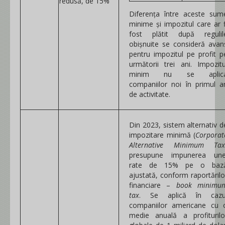
redusă, de 15%
Diferența între aceste sum
minime și impozitul care ar f
fost plătit după regulil
obișnuite se consideră avan
pentru impozitul pe profit p
următorii trei ani. Impozitu
minim nu se aplic
companiilor noi în primul a
de activitate.
Din 2023, sistem alternativ d
impozitare minimă (
Corporat
Alternative Minimum Tax
presupune impunerea une
rate de 15% pe o baz
ajustată, conform raportărilo
financiare –
book minimu
tax
. Se aplică în cazu
companiilor americane cu 
medie anuală a profiturilo