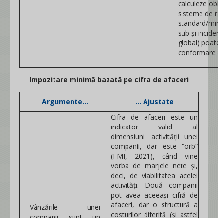
calculeze obl
sisteme de r
standard/min
sub și incide
global) poate
conformare f
Impozitare minimă bazată pe cifra de afaceri
Argumente...
... Ajustate
Cifra de afaceri este un
indicator valid al
dimensiunii activității unei
companii, dar este ”orb”
(FMI, 2021), când vine
vorba de marjele nete și,
deci, de viabilitatea acelei
activități. Două companii
pot avea aceeași cifră de
afaceri, dar o structură a
Vânzările unei
costurilor diferită (și astfel
companii sunt un