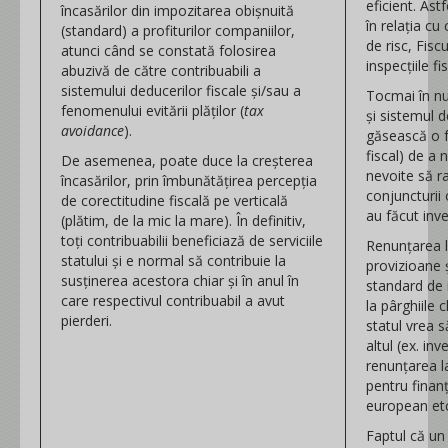
eficient. Ast
încasărilor din impozitarea obișnuită
în relația cu
(standard) a profiturilor companiilor,
de risc, Fisc
atunci când se constată folosirea
inspecțiile fi
abuzivă de către contribuabili a
sistemului deducerilor fiscale și/sau a
Tocmai în num
fenomenului evitării plăților (
tax
și sistemul 
avoidance
).
găsească o f
fiscal) de a 
De asemenea, poate duce la creșterea
nevoite să r
încasărilor, prin îmbunătățirea percepția
conjuncturii 
de corectitudine fiscală pe verticală
au făcut inves
(plătim, de la mic la mare). În definitiv,
toți contribuabilii beneficiază de serviciile
Renunțarea l
statului și e normal să contribuie la
provizioane 
susținerea acestora chiar și în anul în
standard de 
care respectivul contribuabil a avut
la pârghiile c
pierderi.
statul vrea 
altul (ex. in
renunțarea 
pentru finan
european etc
Faptul că un 