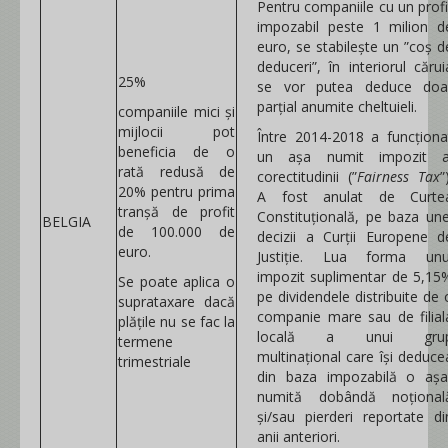
Pentru companiile cu un profi
impozabil peste 1 milion d
euro, se stabilește un ”coș d
deduceri”, în interiorul cărui
25%
se vor putea deduce doa
parțial anumite cheltuieli.
companiile mici și
mijlocii pot
Între 2014-2018 a funcționa
beneficia de o
un așa numit impozit a
rată redusă de
corectitudinii (”
Fairness Tax
”
20% pentru prima
A fost anulat de Curte
tranșă de profit
Constituțională, pe baza une
BELGIA
de 100.000 de
decizii a Curții Europene d
euro.
Justiție. Lua forma unu
impozit suplimentar de 5,15
Se poate aplica o
pe dividendele distribuite de 
suprataxare dacă
companie mare sau de filial
plățile nu se fac la
locală a unui gru
termene
multinațional care își deduce
trimestriale
din baza impozabilă o așa
numită dobândă noțional
și/sau pierderi reportate di
anii anteriori.