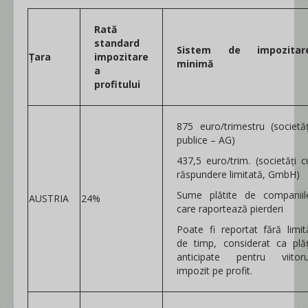
Rată
standard
Sistem de impozitar
Țara
impozitare
minimă
a
profitului
875 euro/trimestru (societăț
publice – AG)
437,5 euro/trim. (societăți c
răspundere limitată, GmbH)
Sume plătite de companiil
AUSTRIA
24%
care raportează pierderi
Poate fi reportat fără limit
de timp, considerat ca plăț
anticipate pentru viitoru
impozit pe profit.