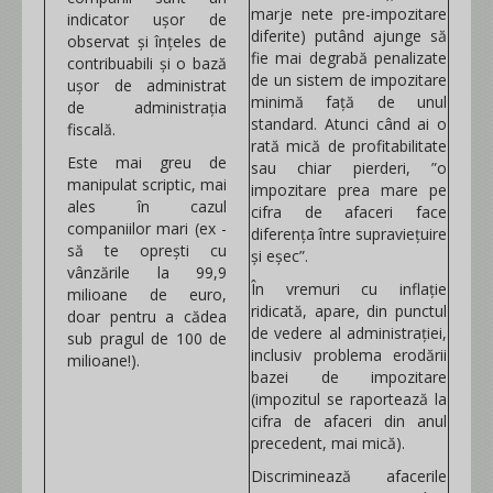
marje nete pre-impozitare
indicator ușor de
diferite) putând ajunge să
observat și înțeles de
fie mai degrabă penalizate
contribuabili și o bază
de un sistem de impozitare
ușor de administrat
minimă față de unul
de administrația
standard. Atunci când ai o
fiscală.
rată mică de profitabilitate
Este mai greu de
sau chiar pierderi, ”o
manipulat scriptic, mai
impozitare prea mare pe
ales în cazul
cifra de afaceri face
companiilor mari (ex -
diferența între supraviețuire
să te oprești cu
și eșec”.
vânzările la 99,9
În vremuri cu inflație
milioane de euro,
ridicată, apare, din punctul
doar pentru a cădea
de vedere al administrației,
sub pragul de 100 de
inclusiv problema erodării
milioane!).
bazei de impozitare
(impozitul se raportează la
cifra de afaceri din anul
precedent, mai mică).
Discriminează afacerile