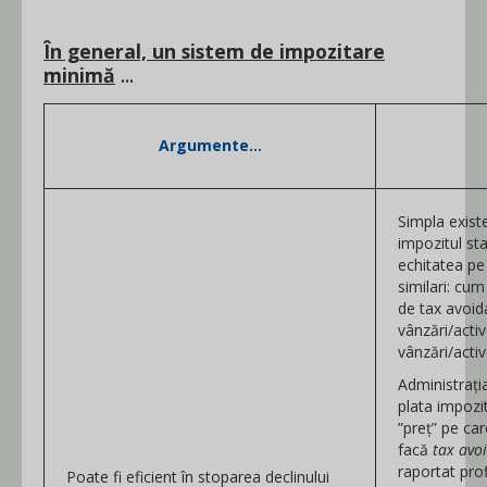
În general, un sistem de impozitare
minimă
...
Argumente...
Simpla existe
impozitul sta
echitatea pe 
similari: cum
de tax avoid
vânzări/activ
vânzări/acti
Administrația
plata impozi
”preț” pe car
facă
tax avo
raportat prof
Poate fi eficient în stoparea declinului