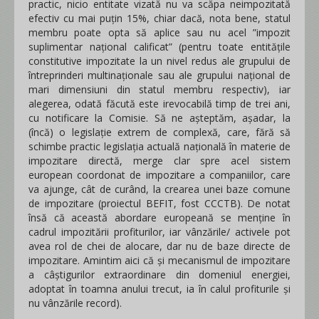
practic, nicio entitate vizată nu va scăpa neimpozitată
efectiv cu mai puțin 15%, chiar dacă, nota bene, statul
membru poate opta să aplice sau nu acel ”impozit
suplimentar național calificat” (pentru toate entitățile
constitutive impozitate la un nivel redus ale grupului de
întreprinderi multinaționale sau ale grupului național de
mari dimensiuni din statul membru respectiv), iar
alegerea, odată făcută este irevocabilă timp de trei ani,
cu notificare la Comisie. Să ne așteptăm, așadar, la
(încă) o legislație extrem de complexă, care, fără să
schimbe practic legislația actuală națională în materie de
impozitare directă, merge clar spre acel sistem
european coordonat de impozitare a companiilor, care
va ajunge, cât de curând, la crearea unei baze comune
de impozitare (proiectul BEFIT, fost CCCTB). De notat
însă că această abordare europeană se menține în
cadrul impozitării profiturilor, iar vânzările/ activele pot
avea rol de chei de alocare, dar nu de baze directe de
impozitare. Amintim aici că și mecanismul de impozitare
a câștigurilor extraordinare din domeniul energiei,
adoptat în toamna anului trecut, ia în calul profiturile și
nu vânzările record).