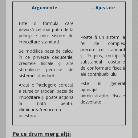
Argumente...
... Ajustate
Este o formulă care
deviază cel mai puțin de la
principiile unui sistem de
Poate fi un sistem la
impozitare standard.
fel de complex
precum cel standard
Se modifică baza de calcul
și, în plus, multiplică
în ce privește deducerile,
substanțial costurile
creditele fiscale și alte
de conformare fiscală
stimulente permise de
ale contribuabilului
sistemul standard.
Este în general
Arată o înțelegere corectă
apanajul
a surselor erodării bazei de
administrațiilor fiscale
impozitare și poate acționa
dezvoltate
la țintă pentru
eliminarea/reducerea
acestora.
Pe ce drum merg alții