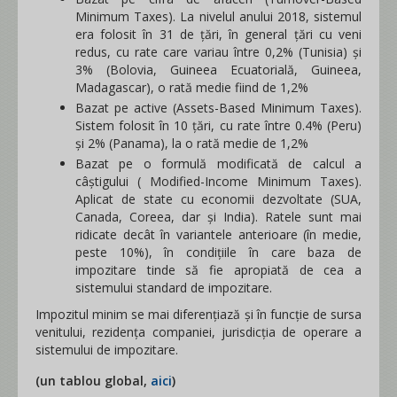
Minimum Taxes). La nivelul anului 2018, sistemul
era folosit în 31 de țări, în general țări cu veni
redus, cu rate care variau între 0,2% (Tunisia) și
3% (Bolovia, Guineea Ecuatorială, Guineea,
Madagascar), o rată medie fiind de 1,2%
Bazat pe active (Assets-Based Minimum Taxes).
Sistem folosit în 10 țări, cu rate între 0.4% (Peru)
și 2% (Panama), la o rată medie de 1,2%
Bazat pe o formulă modificată de calcul a
câștigului ( Modified-Income Minimum Taxes).
Aplicat de state cu economii dezvoltate (SUA,
Canada, Coreea, dar și India). Ratele sunt mai
ridicate decât în variantele anterioare (în medie,
peste 10%), în condițiile în care baza de
impozitare tinde să fie apropiată de cea a
sistemului standard de impozitare.
Impozitul minim se mai diferențiază și în funcție de sursa
venitului, rezidența companiei, jurisdicția de operare a
sistemului de impozitare.
(un tablou global,
aici
)