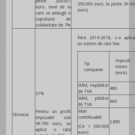
peste 200.001
350.000 euro, la peste 30 mil
euro, nivel de la
euro).
care se adaugă o
suprataxă de
solidaritate de 7%
Între 2014-2018, s-a aplica
un sistem de rate fixe
Impozit
Tip
minim
companie
(euro)
IMM, neplătitor
480
de TVA
21%
IMM, plătitor
960
de TVA
Mari
Pentru un profit
Slovacia
contribuabili
impozabil sub
2.880
49.790 euro, se
(CA > 500.000
aplică o rată
euro)