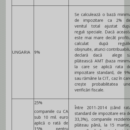
Se calculează o bază minim
de impozitare ca 2% di
venitul total ajustat dup
reguli speciale. Dacă aceast
este mai mare decât profitu
calculat după regulil
obișnuite, atunci contribuabilu
UNGARIA
9%
declară dacă alege s
plătească AMT (baza minim
la care se aplică rata d
impozitare standard, de 9%
sau rămâne la CIT, caz în car
crește probabilitatea une
verificări fiscale.
25%
Între 2011-2014 (când rat
companiile cu CA
standard de impozitare era d
sub 10 mil. euro
33,3%), companiile rezident
aplică o rată de
plăteau până, la 15 martie
15% pentru