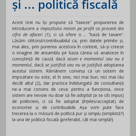
și ... politică fiscală
Acest text nu își propune să ”taxeze” propunerea de
introducere a
impozitului minim pe profit ca procent din
cifra de afaceri (1)
, ci să ofere o ... ”bază de taxare”.
Lăsăm cititorul/contribuabilul ca, prin datele primite și,
mai ales, prin punerea acestora în context, să-și creeze
o imagine de ansamblu pe baza căreia să analizeze în
cunoștință de cauză dacă
acum e momentul sau nu e
momentul
, dacă
se justifică sau nu se justifică
adoptarea
acestui sistem. Rămânem convinși că un sistem de
impozitare nu este, el în sine, nici mai bun, nici mai rău
decât altul (2), dar practica îndelungată de consultanță
ne-a mai convins de ceva: pentru a funcționa, orice
sistem are nevoie nu doar să fie
adoptat
(a se citi
impus
)
de politicieni, ci să fie adoptat (înțeles/acceptat) de
economie și de contribuabilii. Așa vom pute face
trecerea la o măsură de politică pur și simplu (simplistă?)
la una de politică fiscală (preferabil, cât mai simplă!)