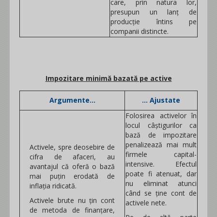
care, prin natura lor,
presupun un lanț de
producție întins pe
companii distincte.
Impozitare minimă bazată pe active
Argumente...
... Ajustate
Folosirea activelor în
locul câștigurilor ca
bază de impozitare
penalizează mai mult
Activele, spre deosebire de
firmele capital-
cifra de afaceri, au
intensive. Efectul
avantajul că oferă o bază
poate fi atenuat, dar
mai puțin erodată de
nu eliminat atunci
inflația ridicată.
când se ține cont de
Activele brute nu țin cont
activele nete.
de metoda de finanțare,