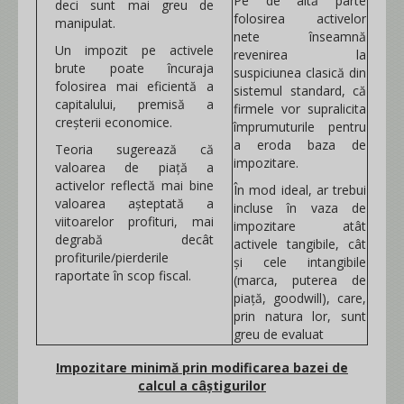
Pe de altă parte
deci sunt mai greu de
folosirea activelor
manipulat.
nete înseamnă
Un impozit pe activele
revenirea la
brute poate încuraja
suspiciunea clasică din
folosirea mai eficientă a
sistemul standard, că
capitalului, premisă a
firmele vor supralicita
creșterii economice.
împrumuturile pentru
a eroda baza de
Teoria sugerează că
impozitare.
valoarea de piață a
activelor reflectă mai bine
În mod ideal, ar trebui
valoarea așteptată a
incluse în vaza de
viitoarelor profituri, mai
impozitare atât
degrabă decât
activele tangibile, cât
profiturile/pierderile
și cele intangibile
raportate în scop fiscal.
(marca, puterea de
piață, goodwill), care,
prin natura lor, sunt
greu de evaluat
Impozitare minimă prin modificarea bazei de
calcul a câștigurilor