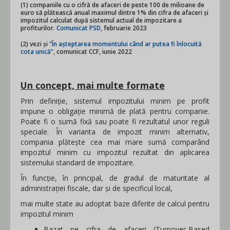
(1) companiile cu o cifră de afaceri de peste 100 de milioane de
euro să plătească anual maximul dintre 1% din cifra de afaceri și
impozitul calculat după sistemul actual de impozitare a
profiturilor.
Comunicat PSD
, februarie 2023
(2) vezi și
”În așteptarea momentului când ar putea fi înlocuită
cota unică”
, comunicat CCF, iunie 2022
Un concept, mai multe formate
Prin definiție, sistemul impozitului minim pe profit
impune o obligație minimă de plată pentru companie.
Poate fi o sumă fixă sau poate fi rezultatul unor reguli
speciale. În varianta de impozit minim alternativ,
compania plătește cea mai mare sumă comparând
impozitul minim cu impozitul rezultat din aplicarea
sistemului standard de impozitare.
În funcție, în principal, de gradul de maturitate al
administrației fiscale, dar și de specificul local,
mai multe state au adoptat baze diferite de calcul pentru
impozitul minim
Bazat pe cifra de afaceri (Turnover-Based