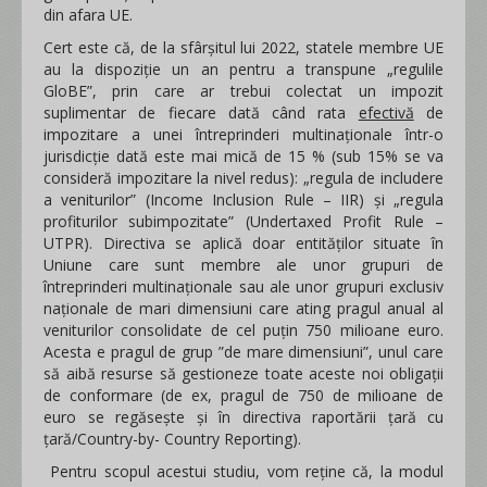
din afara UE.
Cert este că, de la sfârșitul lui 2022, statele membre UE
au la dispoziție un an pentru a transpune „regulile
GloBE”, prin care ar trebui colectat un impozit
suplimentar de fiecare dată când rata
efectivă
de
impozitare a unei întreprinderi multinaționale într-o
jurisdicție dată este mai mică de 15 % (sub 15% se va
consideră impozitare la nivel redus): „regula de includere
a veniturilor” (Income Inclusion Rule – IIR) și „regula
profiturilor subimpozitate” (Undertaxed Profit Rule –
UTPR). Directiva se aplică doar entităților situate în
Uniune care sunt membre ale unor grupuri de
întreprinderi multinaționale sau ale unor grupuri exclusiv
naționale de mari dimensiuni care ating pragul anual al
veniturilor consolidate de cel puțin 750 milioane euro.
Acesta e pragul de grup ”de mare dimensiuni”, unul care
să aibă resurse să gestioneze toate aceste noi obligații
de conformare (de ex, pragul de 750 de milioane de
euro se regăsește și în directiva raportării țară cu
țară/Country-by- Country Reporting).
Pentru scopul acestui studiu, vom reține că, la modul