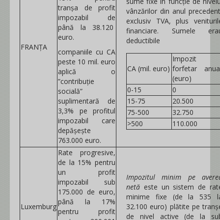
sume fixe în funcție de nivelu
tranșa de profit
vânzărilor din anul precedent
impozabil de
exclusiv TVA, plus venituril
până la 38.120
financiare. Sumele era
euro.
deductibile
FRANȚA
companiile cu CA
Impozit
peste 10 mil. euro
CA (mil. euro)
forfetar anua
aplică o
(euro)
”contribuție
0-15
0
socială”
suplimentară de
15-75
20.500
3,3% pe profitul
75-500
32.750
impozabil care
>500
110.000
depășește
763.000 euro.
Rate progresive,
de la 15% pentru
un profit
Impozitul minim pe avere
impozabil sub
netă
este un sistem de rat
175.000 de euro,
minime fixe (de la 535 l
până la 17%
Luxemburg
32.100 euro) plătite pe tranș
pentru profit
de nivel active (de la su