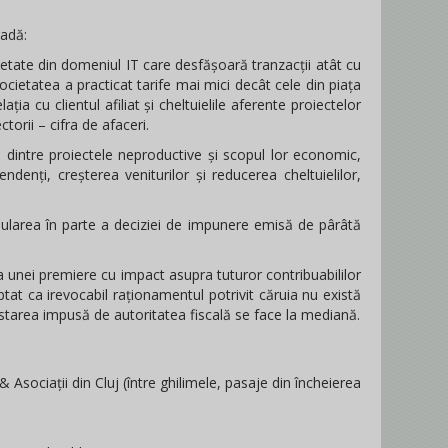
oadă:
ocietate din domeniul IT care desfășoară tranzacții atât cu
cietatea a practicat tarife mai mici decât cele din piața
ația cu clientul afiliat și cheltuielile aferente proiectelor
torii – cifra de afaceri.
 dintre proiectele neproductive și scopul lor economic,
ndenți, creșterea veniturilor și reducerea cheltuielilor,
nularea în parte a deciziei de impunere emisă de pârâtă
a unei premiere cu impact asupra tuturor contribuabililor
ptat ca irevocabil raționamentul potrivit căruia nu există
starea impusă de autoritatea fiscală se face la mediană.
Asociații din Cluj (între ghilimele, pasaje din încheierea