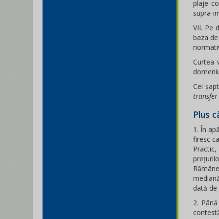
plaje co
supra-im
VII. Pe 
baza de 
normativ
Curtea 
domeniul
Cei șapt
transfer
Plus 
1. În ap
firesc c
Practic,
prețurilo
Rămâne î
mediană.
dată de 
2. Până
contestă