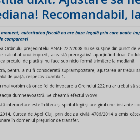
diana! Recomandabil, la 
t moment, autoritatea fiscală nu are baza legală prin care poate im
de comparare!
ea Ordinului președintelui ANAF 222/2008 nu se susține din punct de 
 calcul al unui impozit, această preorgativă aparținând doar Codului
rea prețului de piață și nu face sub nicio formă trimitere la mediană.
ră, pentru a nu fi considerată supraimpozitare, ajustarea ar trebui 
alul de piață, respectiv cuartila 1.
 mai vorbim că orice fel de invocare a Ordinului 222 nu ar trebui să 
reacția dumneavoastră. Se cheamă efectul WoW!
tă interpretare este în litera și spiritul legii și are girul unei instanțe
 2014, Curtea de Apel Cluj, prin decizia civilă 4786/2014 a emis cât
onare în domeniul prețurilor de transfer.