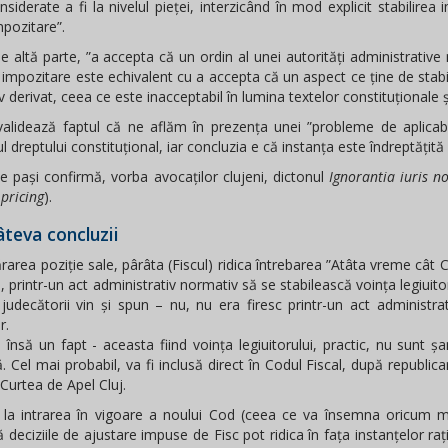
nsiderate a fi la nivelul pieței, interzicând în mod explicit stabilirea
pozitare”.
de altă parte, ”a accepta că un ordin al unei autorități administrativ
impozitare este echivalent cu a accepta că un aspect ce ține de stabil
 derivat, ceea ce este inacceptabil în lumina textelor constituționale și
validează faptul că ne aflăm în prezența unei ”probleme de aplicabil
 dreptului constituțional, iar concluzia e că instanța este îndreptățită 
e pași confirmă, vorba avocaților clujeni, dictonul
Ignorantia iuris n
 pricing
).
câteva concluzii
ărarea poziție sale, pârâta (Fiscul) ridica întrebarea ”Atâta vreme cât 
a, printr-un act administrativ normativ să se stabilească voința legiuito
 judecătorii vin și spun – nu, nu era firesc printr-un act administrat
r.
nsă un fapt - aceasta fiind voința legiuitorului, practic, nu sunt ș
 Cel mai probabil, va fi inclusă direct în Codul Fiscal, după republic
Curtea de Apel Cluj.
 la intrarea în vigoare a noului Cod (ceea ce va însemna oricum min
 deciziile de ajustare impuse de Fisc pot ridica în fața instanțelor r