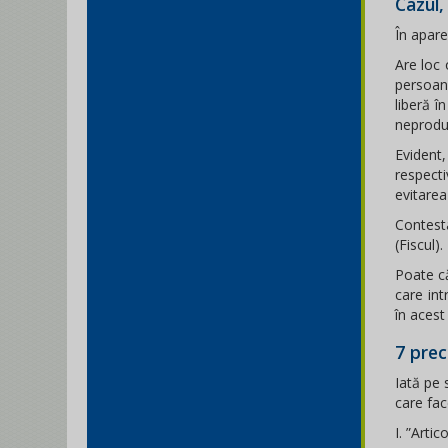
Cazul
În apare
Are loc 
persoane
liberă î
neproduc
Evident
respecti
evitarea 
Contest
(Fiscul)
Poate că
care int
în acest
7 pre
Iată pe 
care fac
I. ”Arti