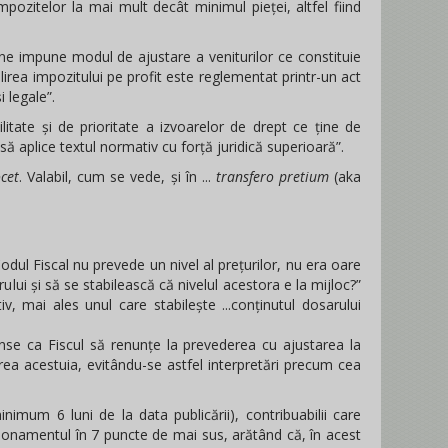
 impozitelor la mai mult decât minimul pieței, altfel fiind
e ne impune modul de ajustare a veniturilor ce constituie
irea impozitului pe profit este reglementat printr-un act
 legale”.
itate și de prioritate a izvoarelor de drept ce ține de
să aplice textul normativ cu forță juridică superioară”.
ocet
. Valabil, cum se vede, și în ...
transfero pretium
(aka
Codul Fiscal nu prevede un nivel al prețurilor, nu era oare
rului și să se stabilească că nivelul acestora e la mijloc?”
iv, mai ales unul care stabilește ...conținutul dosarului
anse ca Fiscul să renunțe la prevederea cu ajustarea la
area acestuia, evitându-se astfel interpretări precum cea
imum 6 luni de la data publicării), contribuabilii care
aționamentul în 7 puncte de mai sus, arătând că, în acest