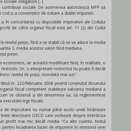
 sociale obligatorii (...)
i contribuții sociale. De asemenea autorizează MFP să
 cod și a convențiilor de evitare a dublei impuneri.
ve și în concordanță cu dispozițiile imperative ale Codului
rofit de către organul fiscal este art. 11 (2) din Codul
la nivelul pieței, fără a se stabili că se va aduce la media
 cuartila 3, media acestor valori fiind mediana.
țul pieței.
ii economice, iar această modificare fiind, în realitate, o
 restrictiv. Or, o interpretare restrictivă nu poate fi decât
tâlnesc nivelul de piață, niciodată mai sus”.
rdinul nr. 222/februarie 2008 privind conținutul dosarului
.. organul fiscal competent stabilește valoarea mediană a
șa cum se observă și din denumirea sa, să reglementeze
executării legii fiscale.
 baza de impozitare nu numai până acolo unde întâlnește
n liniile directoare OECD care vorbește despre interdicția
un profit mai mic decât media. ”Cu alte cuvinte, textul
 pentru încadrarea bazei de impunere în interiorul unei