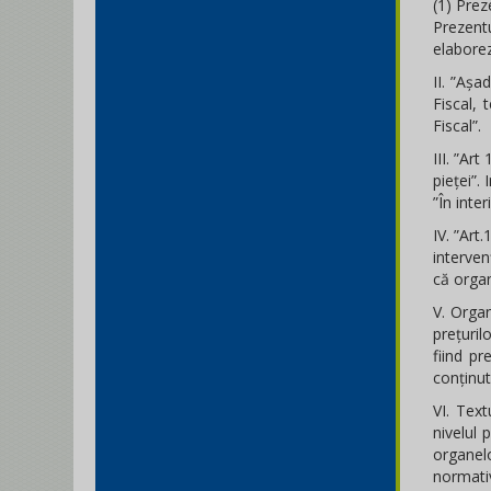
(1) Prez
Prezent
elaborez
II. ”Așa
Fiscal, 
Fiscal”.
III. ”Ar
pieței”.
”În inte
IV. ”Art
interven
că organu
V. Organ
prețuril
fiind p
conținut
VI. Text
nivelul 
organelo
normati