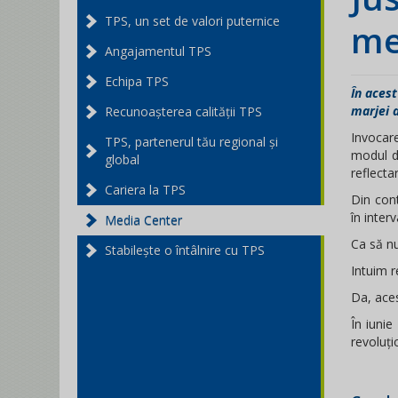
TPS, un set de valori puternice
me
Angajamentul TPS
Echipa TPS
În aces
marjei 
Recunoașterea calității TPS
Invocar
TPS, partenerul tău regional și
modul de
global
reflecta
Cariera la TPS
Din cont
în interv
Media Center
Ca să nu
Stabilește o întâlnire cu TPS
Intuim 
Da, aces
În iunie
revoluți