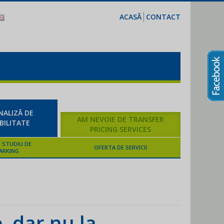
ACASĂ
CONTACT
Fă-ți propriul studiu de comparabilitate cu TPSoft.ro!
NALIZĂ DE
AM NEVOIE DE TRANSFER
ILITATE
PRICING SERVICES
 STUDIU DE
OFERTA DE SERVICII
ARKING