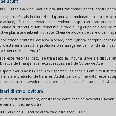
, pe scurt
nță, Curtea s-a pronunțat asupra unui caz ”banal” pentru acestă peri
o inspecție fiscală la filiala din Cluj unui grup multinațional. Este o s
 afiliate, cât și cu persoane independente. Inspectorii constată că ”so
n relația cu clientul afiliat”, concluzie la care ajung după ce alocă pe rel
tive plus alte cheltuieli indirecte. Cheia de alocare pe care o cer inspec
, societatea contestă această alocare, care ”ignoră complet legătura
v creșterea indirectă a profitului prin atragerea de noi clienți indepe
pierderii clienților vechi”.
ația este respinsă, cazul se tranșează la Tribunal unde s-a dispus a
. Direcția de Finanțe face recurs, respins însă de Curtea de Apel.
 speța n-ar fi avut în sine nimic spectaculos dacă nu am fi fost în faț
ră în sfera prețurilor de transfer. Astfel, pentru prima dată, este acce
 moment nicio prevedere cu putere de lege care să stabilească că aju
cizări dintr-o lovitură
scurt acest raționament, construit de către casa de avocatură Revnic & 
e parte din decizia Curții).
colul 1 din Codul Fiscal ne arată care este scopul său”