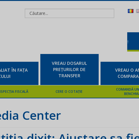
VREAU DOSARUL
PREȚURILOR DE
LIAT ÎN FAȚA
VREAU O A
TRANSFER
CULUI
COMPARAB
COMANDĂ UN
NSPECȚIA FISCALĂ
CERE O COTAȚIE
BENCHM
Media Center