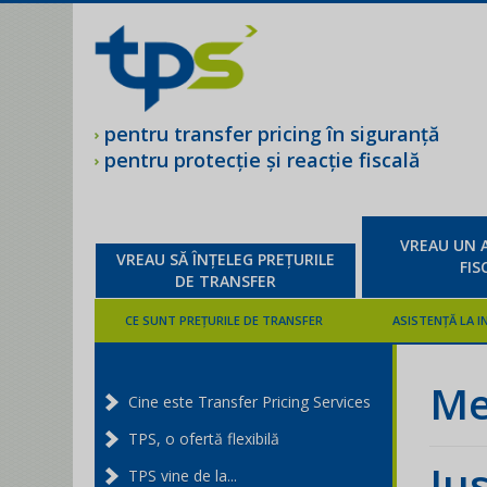
pentru transfer pricing în siguranţă
Salvează-ți bugetul!
pentru protecţie şi reacţie fiscală
VREAU UN A
VREAU SĂ ÎNȚELEG PREȚURILE
FIS
DE TRANSFER
CE SUNT PREȚURILE DE TRANSFER
ASISTENȚĂ LA I
Cine este Transfer Pricing Services
TPS, o ofertă flexibilă
Justitia dixit: Ajustare sa fie, dar nu la
TPS vine de la...