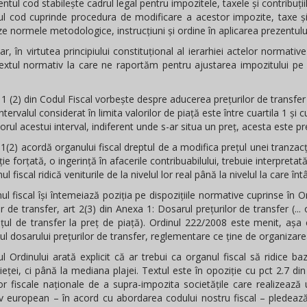
entul cod stabilește cadrul legal pentru impozitele, taxele și contribuțiile
ul cod cuprinde procedura de modificare a acestor impozite, taxe ș
e normele metodologice, instrucțiuni și ordine în aplicarea prezentului
dar, în virtutea principiului constituțional al ierarhiei actelor normati
textul normativ la care ne raportăm pentru ajustarea impozitului pe p
t 11 (2) din Codul Fiscal vorbește despre aducerea prețurilor de transfer 
 Intervalul considerat în limita valorilor de piață este între cuartila 1 și
riorul acestui interval, indiferent unde s-ar situa un preț, acesta este pre
.11(2) acordă organului fiscal dreptul de a modifica prețul unei tranzacț
ție forțată, o ingerință în afacerile contribuabilului, trebuie interpretată
l fiscal ridică veniturile de la nivelul lor real până la nivelul la care în
ul fiscal își întemeiază poziția pe dispozițiile normative cuprinse în O
or de transfer, art 2(3) din Anexa 1: Dosarul prețurilor de transfer (.
rețul de transfer la preț de piață). Ordinul 222/2008 este menit, a
ul dosarului prețurilor de transfer, reglementare ce ține de organizarea 
ul Ordinului arată explicit că ar trebui ca organul fiscal să ridice
pieței, ci până la mediana plajei. Textul este în opoziție cu pct 2.7 di
r fiscale naționale de a supra-impozita societățile care realizează 
v european – în acord cu abordarea codului nostru fiscal – pledează