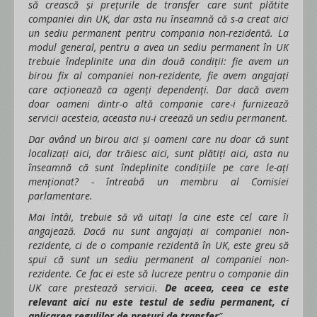
să crească și prețurile de transfer care sunt plătite
companiei din UK, dar asta nu înseamnă că s-a creat aici
un sediu permanent pentru compania non-rezidentă. La
modul general, pentru a avea un sediu permanent în UK
trebuie îndeplinite una din două condiții: fie avem un
birou fix al companiei non-rezidente, fie avem angajați
care acționează ca agenți dependenți. Dar dacă avem
doar oameni dintr-o altă companie care-i furnizează
servicii acesteia, aceasta nu-i creează un sediu permanent.
Dar având un birou aici și oameni care nu doar că sunt
localizați aici, dar trăiesc aici, sunt plătiți aici, asta nu
înseamnă că sunt îndeplinite condițiile pe care le-ați
menționat? - întreabă un membru al Comisiei
parlamentare.
Mai întâi, trebuie să vă uitați la cine este cel care îi
angajează. Dacă nu sunt angajați ai companiei non-
rezidente, ci de o companie rezidentă în UK, este greu să
spui că sunt un sediu permanent al companiei non-
rezidente. Ce fac ei este să lucreze pentru o companie din
UK care prestează servicii.
De aceea, ceea ce este
relevant aici nu este testul de sediu permanent, ci
aplicarea regulilor de prețuri de transfer
”.