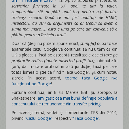
din 11 februarie 2016
-
”te uiți la valoarea și substanța
serviciilor furnizate în UK, apoi te uiți la valori
comparabile: cât ai plăti unui terț pentru a-ți furniza
aceleași servicii. După ce am fost auditați de HMRC,
inspectorii au veni cu argumente că ar trebui să avem o
sumă mai mare. Și asta e uma pe care am convenit să o
plătim pentru a încheia cazul”
Doar că (deși nu putem spune
exact, științific)
după toate
aparențele cazul Google va continua: să nu uităm că din
UK a plecat și încă se așteaptă rezultatele acelei
taxe pe
profiturile redirecționate (diverted profit tax)
, obținute în
țară, dar mutate artificial în altă juridicție, taxă pe care
toată lumea o știe ca fiind ”Taxa Google”. Și, cum notau
ziarele, în acest acord,
tocmai taxa Google n-a
funcționat pe Google
!
Furtuna continuă, ar fi zis Marele Brit. Și, apropo, la
Shakespeare,
am găsit cea mai bună definiție populară a
conceputului de remunerație din transfer pricing!
Pe aceeași temă, vedeți și comentariile TPS din 2014,
privind
”Cazul Google”
, respectiv
”Taxa Google”
.