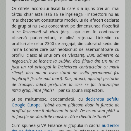
Or cifrele acordului fiscal la care s-a ajuns trei ani mai
târziu chiar asta lasă să se înțeleagă - inspectorii nu au
mai chestionat consistența modelului de afaceri declarat
de grup și nu s-au concentrat pe dimensiunea filozofică
a
ce înseamnă să vinzi
(deși, așa cum în continuare
observă parlamentarii, e plină rețeaua Linkedin cu
profiluri ale celor 2300 de angajați din coloratul sediu din
inima Londrei care par neobișnuit de asemănătoare cu
profilul clasic al unui om de vânzări!).
Bun, admitem că
negocierile se încheie la Dublin, deci filiala din UK nu ar
juca un rol principal în încheierea contractelor cu marii
clienți, deci nu ar avea statut de sediu permanent (cu
implicații fiscale mai mari). Dar, atunci, ajustați prețurile
de transfer, adică prețurilor la care se fac tranzacțiile
intra-grup, între filiale!
– par să spună inspectorii.
Și se mulțumesc, deocamdată, cu
declarația șefului
Google Europe
, ”
până acum plăteam doar în funcție de
profitul pe care îl obțineam în țară. De acum vom plăti și
în funcție de vânzările noastre către clienții britanici”
.
Cum spunea și VP Finance al grupului în cadrul
audierilor