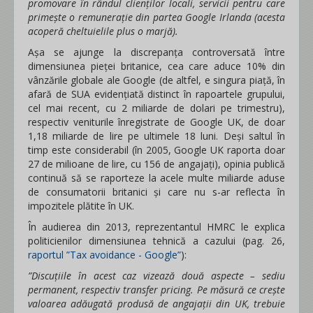
promovare în rândul clienților locali, servicii pentru care
primește o remunerație din partea Google Irlanda (acesta
acoperă cheltuielile plus o marjă).
Așa se ajunge la discrepanța controversată între
dimensiunea pieței britanice, cea care aduce 10% din
vânzările globale ale Google (de altfel, e singura piață, în
afară de SUA evidențiată distinct în rapoartele grupului,
cel mai recent, cu 2 miliarde de dolari pe trimestru),
respectiv veniturile înregistrate de Google UK, de doar
1,18 miliarde de lire pe ultimele 18 luni. Deși saltul în
timp este considerabil (în 2005, Google UK raporta doar
27 de milioane de lire, cu 156 de angajați), opinia publică
continuă să se raporteze la acele multe miliarde aduse
de consumatorii britanici și care nu s-ar reflecta în
impozitele plătite în UK.
În audierea din 2013, reprezentantul HMRC le explica
politicienilor dimensiunea tehnică a cazului (pag. 26,
raportul ”Tax avoidance - Google”
):
”Discuțiile în acest caz vizează două aspecte – sediu
permanent, respectiv transfer pricing. Pe măsură ce crește
valoarea adăugată produsă de angajații din UK, trebuie