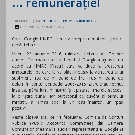
... remunerație!
Înapoi la pagina:
Preturi de transfer – Studii de caz
Publicat: 16 Februarie 2016
Cazul Google-HMRC e un caz complicat mai mult politic,
decât tehnic.
Vineri, 22 ianuarie 2016, ministrul britanic de Finanțe
a numit ”un mare succes” faptul că Google a ajuns la un
acord cu HMRC (Fiscul) care va duce la creșterea
impozitelor pe care le va plăti, inclusiv la achitarea unui
supliment 130 de milioane de lire (185 milioane de
dolari) în contul perioadei 2005-2015. Ziarele au reținut
însă că, până luni, ministrul își ajustase ”marele succes”
la o ”știre bună”. Iar purtătorul de cuvânt al primului
ministru a rămas doar la un ”pas înainte”, un ”pas
pozitiv”.
Peste câteva zile, pe 11 februarie, Comisia de Conturi
Publice (Public Accounts Committee) din Camera
Comunelor cheamă la audieri reprezentanți ai Google și