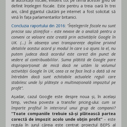
ai autorității fiscale, evident tot pe tema acestei greu de
definit înțelegeri fiscale. Este pentru a treia oară în trei
ani, când gigantul căutării pe internet a fost solicitat să
vină în fața parlamentarilor britanici.
Concluzia raportului din 2016
:
”Înțelegerile fiscale nu sunt
precise sau științifice – este nevoie de o analiză pentru a
conveni ce valoare este creată prin activitățile Google în
UK. (...) În absența unei transparențe depline privind
detaliile acestui acord și modul în care s-a ajuns la el, nu
putem judeca dacă acordul este corect din punct de
vedere al contribuabililor. Suma plătită de Google pare
disproporționat de mică dacă ne uităm la volumul
activității Google în UK, ceea ce ne face încă o dată să ne
întrebăm dacă sunt echitabile actualele reguli care
stabilesc unde își plătește o multinațională impozitul pe
profit”.
Așadar, cazul Google este despre noua și, în același
timp, vechea poveste a transfer pricing-ului:
cum se
împarte profitul în interiorul unui grup de companii?
”Toate companiile trebuie să-și plătească partea
corectă de impozit acolo unde obțin profit”
– este
regula în jurul căreia este centrat proiectul BEPS al