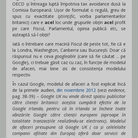
OECD și întreaga luptă împotriva tax avoidance dusă la
Comisia Europeană. Ușor de formulat o regulă, greu de
spus cu exactitate (
științific
, vorba parlamentarilor
britanici) care e
acel
loc unde grupurile obțin
acel
profit
pe care Fiscul, Parlamentul, opinia publică etc, se
așteaptă să-l obții?
Iată o întrebare care macină Fiscul de peste tot, fie că e
la Londra, Washington, Canberra sau București. Doar că
răspunsul nu e ceva
googleable
(care să fie căutat ... pe
Google), ci trebuie găsit caz cu caz, în funcție de modelul
de afaceri, mai bine zis de consistența modelului
respectiv.
În cazul Google, modelul de afaceri a fost explicat încă
de la primele audieri,
din noiembrie 2012
(vezi
evidence
,
pag. 38-39) –
Google UK nu vinde direct spațiu publicitar
către clienții britanici: aceștia cumpără efectiv de la
Google Irlanda, pentru că în Irlanda se încheie toate
vânzările Google către clienții europeni (aproape în
totalitate tranzacțiile realizându-se electronic). Modelul
de afaceri presupune că Google UK ( ca și celelelalte
companii afiliate din Europa) oferă doar servicii de