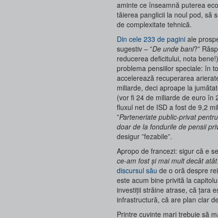
aminte ce înseamnă puterea econo
tăierea panglicii la noul pod, să 
de complexitate tehnică.
Din cele 233 de pagini
ale prospe
sugestiv – ”
De unde bani
?” Răspu
reducerea deficitului, nota bene!
problema pensiilor speciale: în t
accelerează recuperarea arierate
miliarde, deci aproape la jumătate
(vor fi 24 de miliarde de euro în
fluxul net de ISD a fost de 9,2 mi
”
Parteneriate public-privat pentru
doar de la fondurile de pensii pr
desigur ”fezabile”.
Apropo de francezi: sigur că e s
ce-am fost și mai mult decât atât
discursul său
de o oră despre rei
este acum bine privită la capitolu
investiții străine atrase, că țara 
infrastructură, că are plan clar d
Printre cuvinte mari trebuie să ma