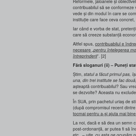
Reformele, jaloanele și obiectivele
contribuabilul să se conformeze 
vede și din modul în care se compo
instituție care face ceva concret,
Iar când e vorba de stat, pretenți
care să creeze substanță economic
Altfel spus,
contribuabilul e îndre
necesare „
pentru înțelegerea mod
întreprinderii
”. [2]
Fără sloganuri (ii) – Puneți sta
Știm,
statul a făcut primul pas, îș
una, din trei institute se fac do
așteaptă contribuabilul? Sau vrea 
se dezvolte? Aceasta nu exclude, 
În SUA, prin pachetul uriaș de st
(după compromisul recent dintre d
tocmai pentru a-și ajuta mai bin
La noi, dacă e să dea un semn cu
post-ordonanță, ar putea fi să în
etc. –
uite, cu asta ne ocupăm no