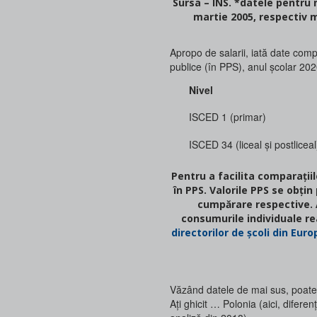
Sursa – INS. *datele pentru număr născuți, copii și personal didactic sunt la 2021. ** date pentru
martie 2005, respectiv m
Apropo de salarii, iată date compa
publice (în PPS), anul școlar 20
Nivel
ISCED 1 (primar)
ISCED 34 (liceal și postliceal
Pentru a facilita comparațiile internaționale, salariile au fost convertite din monedele naționale
în PPS. Valorile PPS se obțin
cumpărare respective. A
consumurile individuale rea
directorilor de școli din Euro
Văzând datele de mai sus, poate 
Ați ghicit … Polonia (aici, diferen