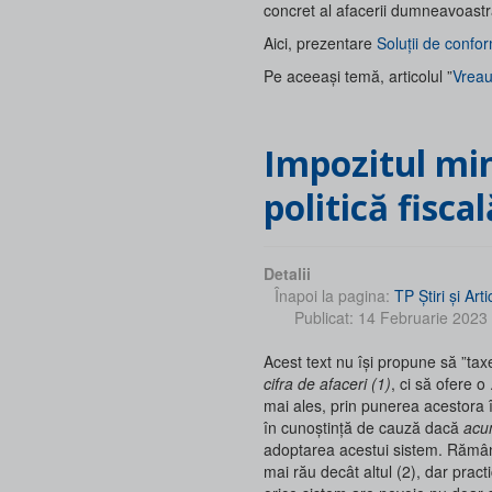
concret al afacerii dumneavoast
Aici, prezentare
Soluții de confo
Pe aceeași temă, articolul ”
Vreau 
Impozitul minim pe profit: între politică și ...
politică fiscal
Detalii
Înapoi la pagina:
TP Ştiri şi Arti
Publicat: 14 Februarie 2023
Acest text nu își propune să ”ta
cifra de afaceri (1)
, ci să ofere o
mai ales, prin punerea acestora 
în cunoștință de cauză dacă
acu
adoptarea acestui sistem. Rămâne
mai rău decât altul (2), dar prac