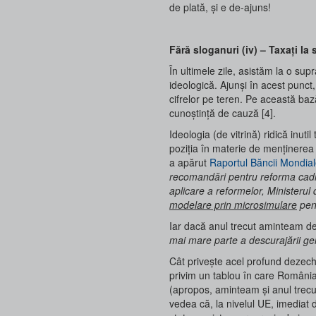
de plată, și e de-ajuns!
Fără sloganuri (iv) – Taxați la 
În ultimele zile, asistăm la o sup
ideologică. Ajunși în acest punct,
cifrelor pe teren. Pe această ba
cunoștință de cauză [4].
Ideologia (de vitrină) ridică inut
poziția în materie de menținerea 
a apărut
Raportul Băncii Mondia
recomandări pentru reforma cadru
aplicare a reformelor, Ministerul
modelare prin microsimulare
pent
Iar dacă anul trecut aminteam de
mai mare parte a descurajării ge
Cât privește acel profund dezechil
privim un tablou în care România 
(apropos, aminteam și anul trecu
vedea că, la nivelul UE, imediat 