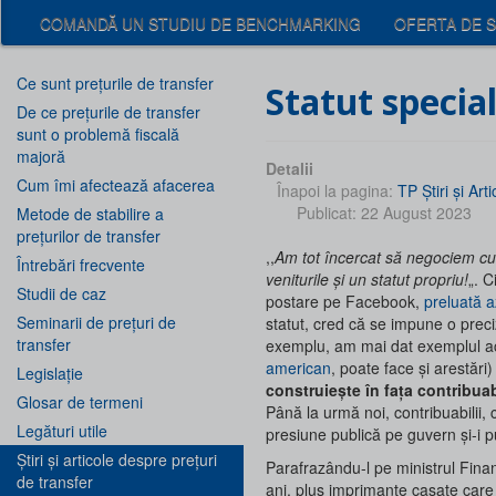
COMANDĂ UN STUDIU DE BENCHMARKING
OFERTA DE S
Ce sunt prețurile de transfer
Statut speci
De ce prețurile de transfer
sunt o problemă fiscală
majoră
Detalii
Cum îmi afectează afacerea
Înapoi la pagina:
TP Ştiri şi Arti
Publicat: 22 August 2023
Metode de stabilire a
prețurilor de transfer
,,
Am tot încercat să negociem cu
Întrebări frecvente
veniturile şi un statut propriu!
„. C
Studii de caz
postare pe Facebook,
preluată a
Seminarii de prețuri de
statut, cred că se impune o preciz
transfer
exemplu, am mai dat exemplul a
american
, poate face și arestări)
Legislație
construiește în fața contribuab
Glosar de termeni
Până la urmă noi, contribuabilii,
Legături utile
presiune publică pe guvern și-i 
Știri și articole despre prețuri
Parafrazându-l pe ministrul Fina
de transfer
ani, plus imprimante casate care