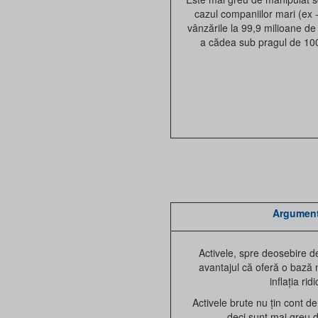
cazul companiilor mari (ex -
vânzările la 99,9 milioane de
a cădea sub pragul de 100
Argument
Activele, spre deosebire de
avantajul că oferă o bază 
inflația rid
Activele brute nu țin cont d
deci sunt mai greu 