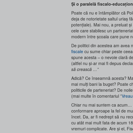
Și o paralelă fiscalo-educațion
Poate că nu e întâmplător că Polo
deja de notorietate saltul uriaș f
potențiale). Mai nou, a preluat 
cele care stabilesc un parteneriat 
modern între școala care pune not
De politici din acestea am avea n
fiscale
cu sume chiar peste ceea c
spune acesta – o nevoie clară de 
(altfel nu și-ar mai fi depus decla
să crească …”
Adică? Ce înseamnă acesta? Mai mu
mai mulți bani la buget? Poate 
politicile de parteneriat? De noi
(mai multe în comentariul ”
Vreau
Chiar nu mai suntem ca acum… 1
conformare aproape la fel de mu
încet. Da, ar fi nedrept să nu re
cu atât mai mult fata de acum 18
vremuri complicate. Are și el, Fi