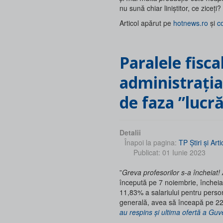
nu sună chiar liniștitor, ce ziceți?
Articol apărut pe
hotnews.ro
și
c
Paralele fiscalo-educaționale: când
administrația,
de faza ”lucră
Detalii
Înapoi la pagina:
TP Ştiri şi Arti
Publicat: 01 Iunie 2023
”
Greva profesorilor s-a încheiat!
începută pe 7 noiembrie, încheia
11,83% a salariului pentru person
generală, avea să înceapă pe 22 
au respins și ultima ofertă a Guv