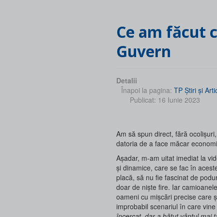
Ce am făcut când am auzit ce-o să facă noul
Guvern
Detalii
Înapoi la pagina:
TP Ştiri şi Arti
Publicat: 16 Iunie 2023
Am să spun direct, fără ocolișuri
datoria de a face măcar economi
Așadar, m-am uitat imediat la vi
și dinamice, care se fac în acest
placă, să nu fie fascinat de podu
doar de niște fire. Iar camioanel
oameni cu mișcări precise care ș
improbabil scenariul în care vine
încercat, dar a bătut vântul mai t