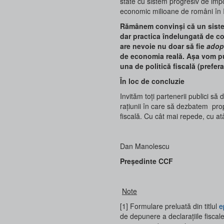
state cu sistem progresiv de impo
economic milioane de români în It
Rămânem convinși că un sistem 
dar practica îndelungată de co
are nevoie nu doar să fie
adop
de economia reală. Așa vom put
una de politică fiscală (prefera
În loc de concluzie
Invităm toți partenerii publici să
rațiunii în care să dezbatem pro
fiscală. Cu cât mai repede, cu at
Dan Manole
Președinte CC
Note
[1] Formulare preluată din titlul
e
de depunere a declarațiile fiscal