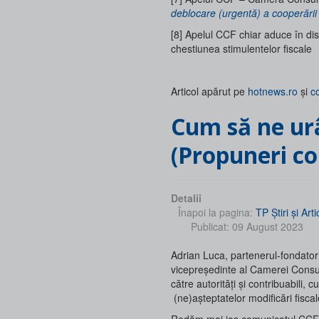
deblocare (urgentă) a cooperării
[8] Apelul CCF chiar aduce în dis
chestiunea stimulentelor fiscale
Articol apărut pe
hotnews.ro
și
c
Cum să ne urâm un pic mai puțin taxele!
(Propuneri co
Detalii
Înapoi la pagina:
TP Ştiri şi Arti
Publicat: 09 August 2023
Adrian Luca, partenerul-fondator
vicepreședinte al Camerei Consu
către autorități și contribuabili,
(ne)așteptatelor modificări fiscal
Redăm mai jos comunicatul CCF