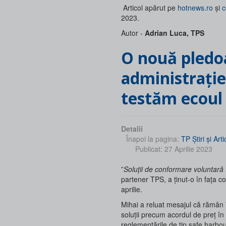
Articol apărut pe
hotnews.ro
și
c
2023.
Autor -
Adrian Luca, TPS
O nouă pledoarie TPS pentru parteneriat
administrație
testăm ecoul 
Detalii
Înapoi la pagina:
TP Ştiri şi Arti
Publicat: 27 Aprilie 2023
”
Soluții de conformare voluntară 
partener TPS, a ținut-o în fața c
aprilie.
Mihai a reluat mesajul că rămân î
soluții precum acordul de preț în 
reglementările de tip safe harbour