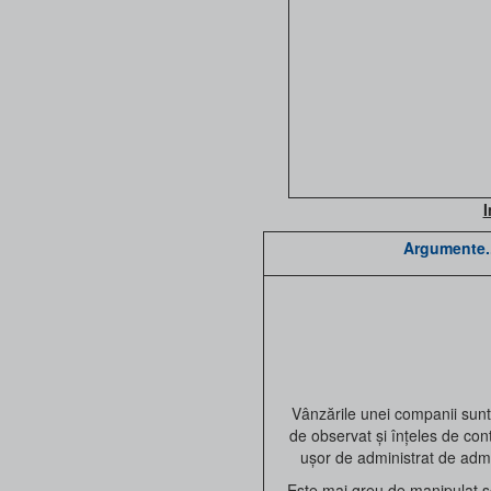
I
Argumente..
Vânzările unei companii sunt
de observat și înțeles de cont
ușor de administrat de admin
Este mai greu de manipulat sc