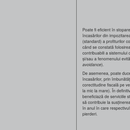
Poate fi eficient în stopar
încasărilor din impozitare
(standard) a profiturilor c
când se constată folosire
contribuabili a sistemului 
și/sau a fenomenului evitări
avoidance
).
De asemenea, poate duce
încasărilor, prin îmbunătă
corectitudine fiscală pe ve
la mic la mare). În definitiv
beneficiază de serviciile s
să contribuie la susținere
în anul în care respectivul
pierderi.