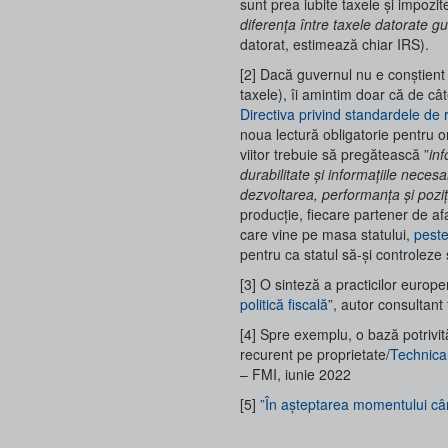
sunt prea iubite taxele și impozite
diferența între taxele datorate gu
datorat, estimează chiar IRS).
[2] Dacă guvernul nu e conștient 
taxele), îi amintim doar că de c
Directiva privind standardele de 
noua lectură obligatorie pentru 
viitor trebuie să pregătească ”
inf
durabilitate și informațiile nece
dezvoltarea, performanța și poziți
producție, fiecare partener de afa
care vine pe masa statului,
peste
pentru ca statul să-și controleze 
[3] O sinteză a practicilor europe
politică fiscală
”, autor consultant
[4] Spre exemplu, o bază potrivit
recurent pe proprietate/
Technica
– FMI, iunie 2022
[5]
”În așteptarea momentului când