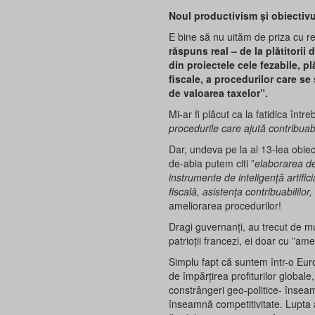
Noul productivism și obiectivul
E bine să nu uităm de priza cu re
răspuns real – de la plătitorii 
din proiectele cele fezabile, p
fiscale, a procedurilor care s
de valoarea taxelor”.
Mi-ar fi plăcut ca la fatidica înt
procedurile care ajută contribuab
Dar, undeva pe la al 13-lea obiecti
de-abia putem citi ”
elaborarea de
instrumente de inteligență artific
fiscală, asistența contribuabililor,
ameliorarea procedurilor!
Dragi guvernanți, au trecut de mu
patrioții francezi, ei doar cu ”am
Simplu fapt că suntem într-o Euro
de împărțirea profiturilor globale
constrângeri geo-politice- însea
înseamnă competitivitate. Lupta 