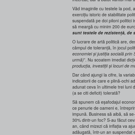
Văd imaginile cu testele la pod, a
exercițiu istoric de stabilitate po
suspendată pe doi piloni politic
să meargă cu minim 200 de euro
sunt testele de rezistență, de s
O lucrare de artă politică are, des
câmpul de toleranță, în jocul pol
economiei şi justiţia socială prin
urmă)
”. Nu scoatem imediat dicți
producția, investiții și locuri de
Dar când ajungi la cifre, la variab
indicatorii de care e plină-ochi a
adunat ceva în ultimele trei luni 
(a se citi deficit) tolerată?
Să spunem că eșafodajul economic
ce penurie de oameni e, întreprin
impună. Business să aibă, să se-
30% dintr-un foc? S-au făcut ceva
an, când mizezi că inflația va aj
adăugată, într-un an suspendat e