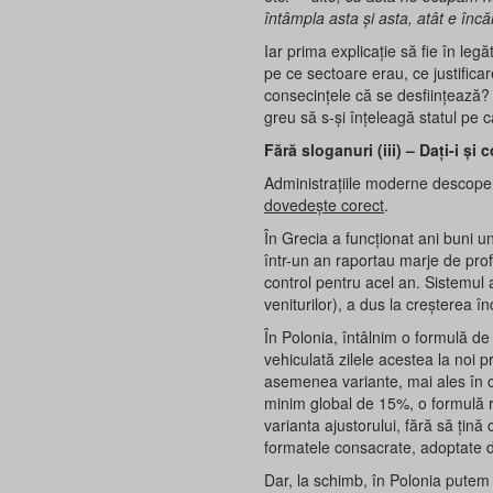
întâmpla asta și asta, atât e în
Iar prima explicație să fie în le
pe ce sectoare erau, ce justifica
consecințele că se desființează? F
greu să s-și înțeleagă statul pe ca
Fără sloganuri (iii) – Dați-i și
Administrațiile moderne descoperă
dovedește corect
.
În Grecia a funcționat ani buni u
într-un an raportau marje de prof
control pentru acel an. Sistemul 
veniturilor), a dus la creșterea
În Polonia, întâlnim o formulă de
vehiculată zilele acestea la noi 
asemenea variante, mai ales în con
minim global de 15%, o formulă 
varianta ajustorului, fără să țină
formatele consacrate, adoptate d
Dar, la schimb, în Polonia putem 