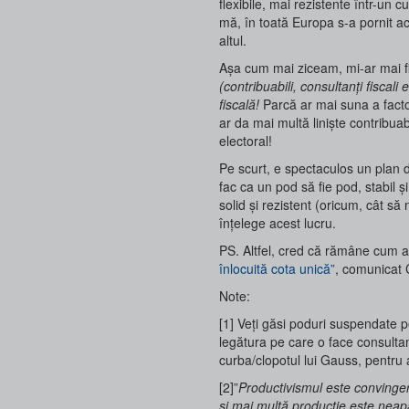
flexibile, mai rezistente într-un c
mă, în toată Europa s-a pornit 
altul.
Așa cum mai ziceam, mi-ar mai fi
(contribuabili, consultanți fisca
fiscală!
Parcă ar mai suna a factor
ar da mai multă liniște contribua
electoral!
Pe scurt, e spectaculos un plan 
fac ca un pod să fie pod, stabil ș
solid și rezistent (oricum, cât 
înțelege acest lucru.
PS. Altfel, cred că rămâne cum am
înlocuită cota unică”
, comunicat 
Note:
[1] Veți găsi poduri suspendate 
legătura pe care o face consultant
curba/clopotul lui Gauss, pentru a
[2]”
Productivismul este convinger
și mai multă producție este neap