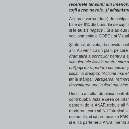
recentele tensiuni din interior
toții avem nevoie, și administra
Aici nu e vorba (doar) de echipam
bine de 8% din bunurile de capita
și le-au zis ”
legacy
”. Și s-au dus 
veci pomenitele COBOL și Visual
Și atunci, de voie, de nevoie con
ani. Au venit cu un plan, pe care 
dramatică a serviciilor pentru a a
stimulentele fiscale pentru care su
obligații de raportare complexe 
fiscal
, la dreapta: ”
Acțiune mai efi
iar la stânga: ”
Atragerea, reținere
dezvoltarea unei culturi mai bine 
Deci nu au uitat de piesa central
contribuabil. Asta e ceea ce întă
oamenii de la ANAF, trebuie să fi
moderne, care să NU întrețină sus
economic, ci să promoveze PAR
și el că partenerul ANAF merită a