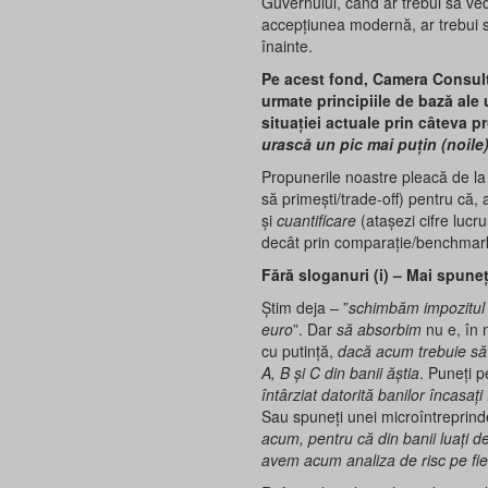
Guvernului, când ar trebui să ved
accepțiunea modernă, ar trebui s
înainte.
Pe acest fond, Camera Consulta
urmate principiile de bază ale
situației actuale prin câteva p
urască un pic mai puțin (noile
Propunerile noastre pleacă de 
să primești/trade-off) pentru că,
și
cuantificare
(atașezi cifre lucr
decât prin comparație/benchmar
Fără sloganuri (i) – Mai spuneț
Știm deja – ”
schimbăm impozitul 
euro
”. Dar
să absorbim
nu e, în 
cu putință,
dacă acum trebuie să 
A, B și C din banii ăștia
. Puneți 
întârziat datorită banilor încasați
Sau spuneți unei microîntreprinde
acum, pentru că din banii luați d
avem acum analiza de risc pe fie