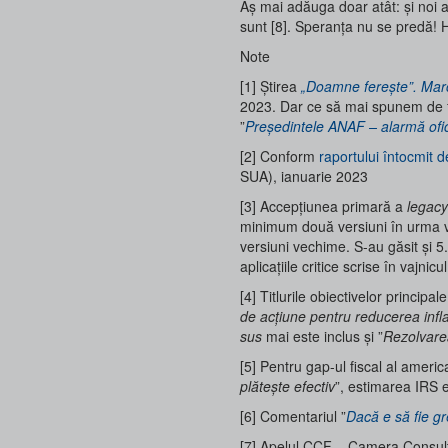
Aș mai adăuga doar atât: și noi a
sunt [8]. Speranța nu se predă! 
Note
[1] Știrea
„Doamne fereşte”. Marce
2023. Dar ce să mai spunem de fa
”
Președintele ANAF – alarmă ofici
[2] Conform
raportului întocmit
SUA), ianuarie 2023
[3] Accepțiunea primară a
legacy
minimum două versiuni în urma ve
versiuni vechime. S-au găsit și 
aplicațiile critice scrise în va
[4] Titlurile obiectivelor principale
de acțiune pentru reducerea infla
sus
mai este inclus și ”
Rezolvarea
[5] Pentru gap-ul fiscal al america
plătește efectiv
”, estimarea IRS 
[6] Comentariul ”
Dacă e să fie gr
[7] Apelul CCF – Camera Consulta