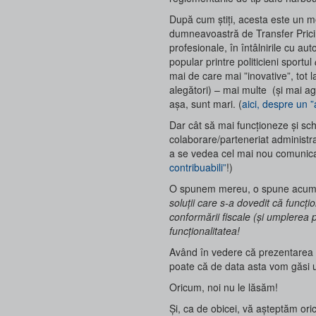
După cum știți, acesta este un m
dumneavoastră de Transfer Pricing
profesionale, în întâlnirile cu au
popular printre politicieni sportul
mai de care mai ”inovative”, tot
alegători) – mai multe (și mai agre
așa, sunt mari. (
aici, despre un ”
Dar cât să mai funcționeze și sc
colaborare/parteneriat administraț
a se vedea cel mai nou comuni
contribuabili”
!)
O spunem mereu, o spune acum 
soluții care s-a dovedit că funcți
conformării fiscale (și umplerea p
funcționalitatea!
Având în vedere că prezentarea s-a
poate că de data asta vom găsi 
Oricum, noi nu le lăsăm!
Și, ca de obicei, vă așteptăm ori