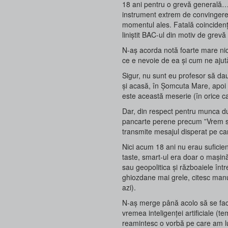
18 ani pentru o grevă generală… 
instrument extrem de convingere
momentul ales. Fatală coincidenț
liniștit BAC-ul din motiv de grevă
N-aș acorda notă foarte mare nici
ce e nevoie de ea și cum ne ajută
Sigur, nu sunt eu profesor să dau
și acasă, în Șomcuta Mare, apoi î
este această meserie (în orice c
Dar, din respect pentru munca du
pancarte perene precum ”Vrem sal
transmite mesajul disperat pe ca
Nici acum 18 ani nu erau suficie
taste, smart-ul era doar o mașină
sau geopolitica și războaiele într
ghiozdane mai grele, citesc manua
azi).
N-aș merge până acolo să se facă
vremea inteligenței artificiale (
reamintesc o vorbă pe care am lu