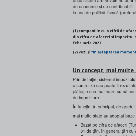
orice sistem are nevoie nu doar 
de economie și de contribuabilii.
la una de politică fiscală (prefera
(1) companiile cu o cifră de afaceri de peste 100 de milioane de euro să plătească anual maximul dintre 1%
din cifra de afaceri și impozitul
februarie 2023
(2) vezi și
”În așteptarea momentul
Un concept, mai multe
Prin definiție, sistemul impozitu
o sumă fixă sau poate fi rezultat
plătește cea mai mare sumă compa
de impozitare.
În funcție, în principal, de gradul 
mai multe state au adoptat baze d
Bazat pe cifra de afaceri (Tu
31 de țări, în general țări c