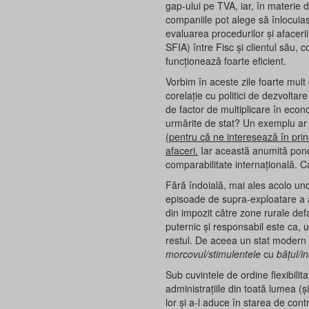
gap-ului pe TVA, iar, în materie 
companiile pot alege să înlocuia
evaluarea procedurilor și afaceri
SFIA) între Fisc și clientul său, c
funcționează foarte eficient.
Vorbim în aceste zile foarte mult 
corelație cu politici de dezvoltare 
de factor de multiplicare în econ
urmărite de stat? Un exemplu ar 
(pentru că ne interesează în prin
afaceri.
Iar această anumită ponde
comparabilitate internațională. Ca
Fără îndoială, mai ales acolo unde
episoade de supra-exploatare a ace
din impozit către zone rurale defa
puternic și responsabil este ca, u
restul. De aceea un stat modern și
morcovul/stimulentele
cu
bățul/in
Sub cuvintele de ordine flexibili
administrațiile din toată lumea (ș
lor și a-l aduce în starea de cont