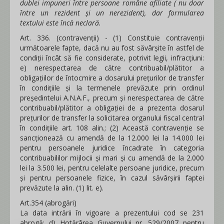
dublei impuneri între persoane române afiliate ( nu doar
între un rezident și un nerezident), dar formularea
textului este încă neclară.
Art. 336. (contravenții) - (1) Constituie contravenţii
următoarele fapte, dacă nu au fost săvârșite în astfel de
condiții încât să fie considerate, potrivit legii, infracțiuni:
e) nerespectarea de către contribuabil/plătitor a
obligaţiilor de întocmire a dosarului preţurilor de transfer
în condiţiile şi la termenele prevăzute prin ordinul
preşedintelui A.N.A.F., precum şi nerespectarea de către
contribuabil/plătitor a obligaţiei de a prezenta dosarul
preţurilor de transfer la solicitarea organului fiscal central
în condițiile art. 108 alin.; (2) Această contravenție se
sancționează cu amendă de la 12.000 lei la 14.000 lei
pentru persoanele juridice încadrate în categoria
contribuabililor mijlocii şi mari şi cu amendă de la 2.000
lei la 3.500 lei, pentru celelalte persoane juridice, precum
şi pentru persoanele fizice, în cazul săvârşirii faptei
prevăzute la alin. (1) lit. e).
Art.354 (abrogări)
La data intrării în vigoare a prezentului cod se 231
abrogă: d) Hotărârea Guvernului nr. 529/2007 pentru