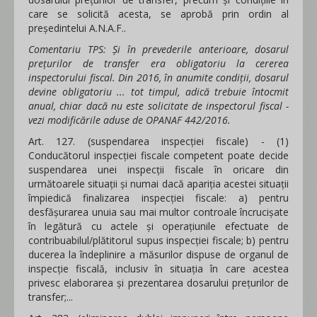
care se solicită acesta, se aprobă prin ordin al
preşedintelui A.N.A.F..
Comentariu TPS: Și în prevederile anterioare, dosarul
prețurilor de transfer era obligatoriu la cererea
inspectorului fiscal. Din 2016, în anumite condiții, dosarul
devine obligatoriu ... tot timpul, adică trebuie întocmit
anual, chiar dacă nu este solicitate de inspectorul fiscal -
vezi modificările aduse de OPANAF 442/2016.
Art. 127. (suspendarea inspecției fiscale) - (1)
Conducătorul inspecţiei fiscale competent poate decide
suspendarea unei inspecţii fiscale în oricare din
următoarele situaţii şi numai dacă apariția acestei situații
împiedică finalizarea inspecției fiscale: a) pentru
desfăşurarea unuia sau mai multor controale încrucişate
în legătură cu actele şi operaţiunile efectuate de
contribuabilul/plătitorul supus inspecţiei fiscale; b) pentru
ducerea la îndeplinire a măsurilor dispuse de organul de
inspecţie fiscală, inclusiv în situaţia în care acestea
privesc elaborarea şi prezentarea dosarului preţurilor de
transfer;...