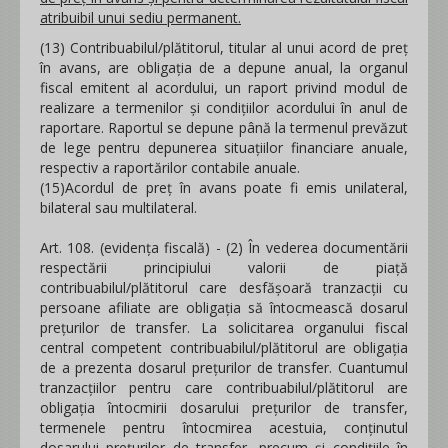
atribuibil unui sediu permanent.
(13) Contribuabilul/plătitorul, titular al unui acord de preţ
în avans, are obligaţia de a depune anual, la organul
fiscal emitent al acordului, un raport privind modul de
realizare a termenilor şi condiţiilor acordului în anul de
raportare. Raportul se depune până la termenul prevăzut
de lege pentru depunerea situaţiilor financiare anuale,
respectiv a raportărilor contabile anuale.
(15)Acordul de preţ în avans poate fi emis unilateral,
bilateral sau multilateral.
Art. 108. (evidența fiscală) - (2) În vederea documentării
respectării principiului valorii de piață
contribuabilul/plătitorul care desfăşoară tranzacţii cu
persoane afiliate are obligaţia să întocmească dosarul
preţurilor de transfer. La solicitarea organului fiscal
central competent contribuabilul/plătitorul are obligaţia
de a prezenta dosarul preţurilor de transfer. Cuantumul
tranzacţiilor pentru care contribuabilul/plătitorul are
obligaţia întocmirii dosarului preţurilor de transfer,
termenele pentru întocmirea acestuia, conţinutul
dosarului preţurilor de transfer, precum şi condiţiile în