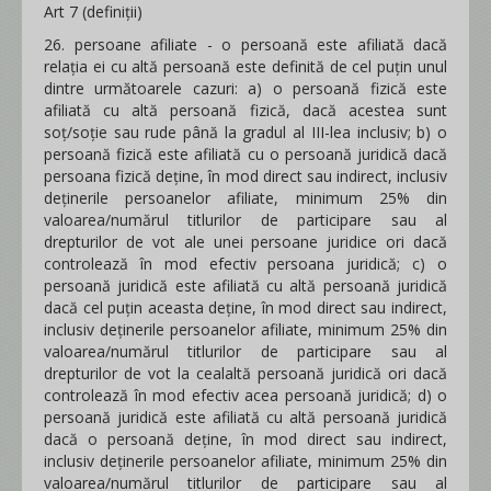
Art 7 (definiții)
26. persoane afiliate - o persoană este afiliată dacă
relaţia ei cu altă persoană este definită de cel puţin unul
dintre următoarele cazuri: a) o persoană fizică este
afiliată cu altă persoană fizică, dacă acestea sunt
soţ/soţie sau rude până la gradul al III-lea inclusiv; b) o
persoană fizică este afiliată cu o persoană juridică dacă
persoana fizică deţine, în mod direct sau indirect, inclusiv
deţinerile persoanelor afiliate, minimum 25% din
valoarea/numărul titlurilor de participare sau al
drepturilor de vot ale unei persoane juridice ori dacă
controlează în mod efectiv persoana juridică; c) o
persoană juridică este afiliată cu altă persoană juridică
dacă cel puţin aceasta deţine, în mod direct sau indirect,
inclusiv deţinerile persoanelor afiliate, minimum 25% din
valoarea/numărul titlurilor de participare sau al
drepturilor de vot la cealaltă persoană juridică ori dacă
controlează în mod efectiv acea persoană juridică; d) o
persoană juridică este afiliată cu altă persoană juridică
dacă o persoană deţine, în mod direct sau indirect,
inclusiv deţinerile persoanelor afiliate, minimum 25% din
valoarea/numărul titlurilor de participare sau al