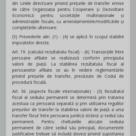
din Liniile directoare privind prețurile de transfer emise
de către Organizația pentru Cooperare și Dezvoltare
Economică pentru societățile multinaționale și
administrațiile fiscale, cu amendamentele/modificările și
completările ulterioare.
(5) Prevederile alin. (1) - (4) se aplică în scopul stabilirii
impozitelor directe.
Art. 19. (calculul rezultatului fiscal) - (6) Tranzacţiile între
persoane afiliate se realizează conform principiului
valorii de piață. La stabilirea rezultatului fiscal al
persoanelor afiliate se au în vedere reglementările
privind preţurile de transfer, prevăzute de Codul de
procedură fiscală.
Art. 36. (aspecte fiscale internaționale) - (3) Rezultatul
fiscal al sediului permanent se determină prin tratarea
acestuia ca persoană separată şi prin utilizarea regulilor
preţurilor de transfer la stabilirea valorii de piaţă a unui
transfer făcut între persoana juridică străină şi sediul său
permanent. Pentru cheltuielile alocate sediului
permanent de către sediul său principal, documentele
justificative trebuie să includă dovezi privind suportarea