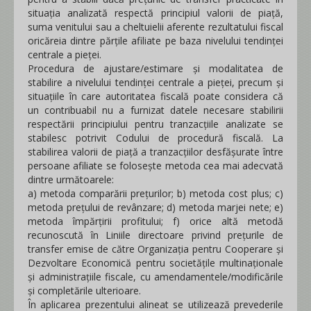
situaţia analizată respectă principiul valorii de piaţă,
suma venitului sau a cheltuielii aferente rezultatului fiscal
oricăreia dintre părţile afiliate pe baza nivelului tendinţei
centrale a pieţei.
Procedura de ajustare/estimare şi modalitatea de
stabilire a nivelului tendinţei centrale a pieţei, precum și
situațiile în care autoritatea fiscală poate considera că
un contribuabil nu a furnizat datele necesare stabilirii
respectării principiului pentru tranzacțiile analizate se
stabilesc potrivit Codului de procedură fiscală. La
stabilirea valorii de piață a tranzacțiilor desfășurate între
persoane afiliate se folosește metoda cea mai adecvată
dintre următoarele:
a) metoda comparării prețurilor; b) metoda cost plus; c)
metoda prețului de revânzare; d) metoda marjei nete; e)
metoda împărțirii profitului; f) orice altă metodă
recunoscută în Liniile directoare privind prețurile de
transfer emise de către Organizația pentru Cooperare și
Dezvoltare Economică pentru societățile multinaționale
și administrațiile fiscale, cu amendamentele/modificările
și completările ulterioare.
În aplicarea prezentului alineat se utilizează prevederile