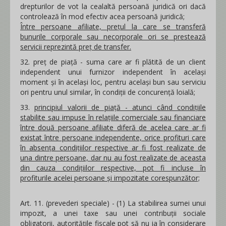
drepturilor de vot la cealaltă persoană juridică ori dacă
controlează în mod efectiv acea persoană juridică;
Între persoane afiliate, prețul la care se transferă
bunurile corporale sau necorporale ori se prestează
servicii reprezintă preț de transfer.
32. preţ de piaţă - suma care ar fi plătită de un client
independent unui furnizor independent în acelaşi
moment şi în acelaşi loc, pentru acelaşi bun sau serviciu
ori pentru unul similar, în condiţii de concurenţă loială;
33.
principiul valorii de piaţă - atunci când condiţiile
stabilite sau impuse în relațiile comerciale sau financiare
între două persoane afiliate diferă de acelea care ar fi
existat între persoane independente, orice profituri care
în absenţa condiţiilor respective ar fi fost realizate de
una dintre persoane, dar nu au fost realizate de aceasta
din cauza condiţiilor respective, pot fi incluse în
profiturile acelei persoane şi impozitate corespunzător;
Art. 11. (prevederi speciale) - (1) La stabilirea sumei unui
impozit, a unei taxe sau unei contribuții sociale
obligatorii, autorităţile fiscale pot să nu ia în considerare