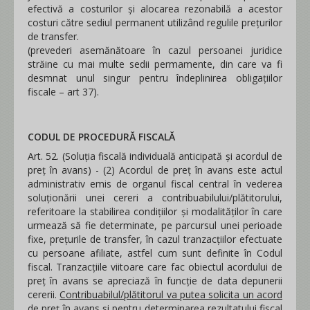
efectivă a costurilor şi alocarea rezonabilă a acestor
costuri către sediul permanent utilizând regulile preţurilor
de transfer.
(prevederi asemănătoare în cazul persoanei juridice
străine cu mai multe sedii permamente, din care va fi
desmnat unul singur pentru îndeplinirea obligațiilor
fiscale – art 37).
CODUL DE PROCEDURĂ FISCALĂ
Art. 52. (Soluţia fiscală individuală anticipată şi acordul de
preţ în avans) - (2) Acordul de preţ în avans este actul
administrativ emis de organul fiscal central în vederea
soluţionării unei cereri a contribuabilului/plătitorului,
referitoare la stabilirea condiţiilor şi modalităţilor în care
urmează să fie determinate, pe parcursul unei perioade
fixe, preţurile de transfer, în cazul tranzacţiilor efectuate
cu persoane afiliate, astfel cum sunt definite în Codul
fiscal. Tranzacţiile viitoare care fac obiectul acordului de
preţ în avans se apreciază în funcţie de data depunerii
cererii.
Contribuabilul/plătitorul va putea solicita un acord
de preț în avans și pentru determinarea rezultatului fiscal