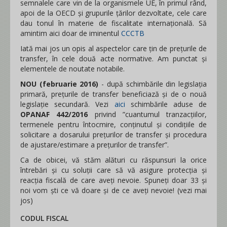
semnalele care vin de la organismele UE, în primul rând,
apoi de la OECD și grupurile țărilor dezvoltate, cele care
dau tonul în materie de fiscalitate internațională. Să
amintim aici doar de iminentul
CCCTB
Iată mai jos un opis al aspectelor care țin de prețurile de
transfer, în cele două acte normative. Am punctat și
elementele de noutate notabile.
NOU (februarie 2016)
- după schimbările din legislația
primară, prețurile de transfer beneficiază și de o nouă
legislație secundară. Vezi
aici
schimbările aduse de
OPANAF 442/2016
privind ”cuantumul tranzacțiilor,
termenele pentru întocmire, conținutul și condițiile de
solicitare a dosarului prețurilor de transfer și procedura
de ajustare/estimare a prețurilor de transfer”.
Ca de obicei, vă stăm alături cu răspunsuri la orice
întrebări și cu soluții care să vă asigure protecția și
reacția fiscală de care aveți nevoie. Spuneți doar 33 și
noi vom ști ce vă doare și de ce aveți nevoie! (vezi mai
jos)
CODUL FISCAL