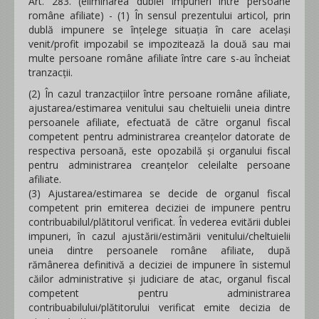
Art. 283. (eliminarea dublei impuneri între persoane
române afiliate) - (1) În sensul prezentului articol, prin
dublă impunere se înţelege situaţia în care acelaşi
venit/profit impozabil se impozitează la două sau mai
multe persoane române afiliate între care s-au încheiat
tranzacţii.
(2) În cazul tranzacţiilor între persoane române afiliate,
ajustarea/estimarea venitului sau cheltuielii uneia dintre
persoanele afiliate, efectuată de către organul fiscal
competent pentru administrarea creanţelor datorate de
respectiva persoană, este opozabilă şi organului fiscal
pentru administrarea creanţelor celeilalte persoane
afiliate.
(3) Ajustarea/estimarea se decide de organul fiscal
competent prin emiterea deciziei de impunere pentru
contribuabilul/plătitorul verificat. În vederea evitării dublei
impuneri, în cazul ajustării/estimării venitului/cheltuielii
uneia dintre persoanele române afiliate, după
rămânerea definitivă a deciziei de impunere în sistemul
căilor administrative şi judiciare de atac, organul fiscal
competent pentru administrarea
contribuabilului/plătitorului verificat emite decizia de