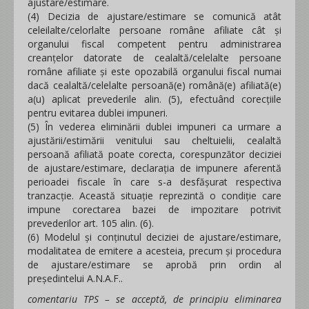
ajustare/estimare.
(4) Decizia de ajustare/estimare se comunică atât
celeilalte/celorlalte persoane române afiliate cât şi
organului fiscal competent pentru administrarea
creanţelor datorate de cealaltă/celelalte persoane
române afiliate şi este opozabilă organului fiscal numai
dacă cealaltă/celelalte persoană(e) română(e) afiliată(e)
a(u) aplicat prevederile alin. (5), efectuând corecţiile
pentru evitarea dublei impuneri.
(5) În vederea eliminării dublei impuneri ca urmare a
ajustării/estimării venitului sau cheltuielii, cealaltă
persoană afiliată poate corecta, corespunzător deciziei
de ajustare/estimare, declaraţia de impunere aferentă
perioadei fiscale în care s-a desfăşurat respectiva
tranzacţie. Această situaţie reprezintă o condiţie care
impune corectarea bazei de impozitare potrivit
prevederilor art. 105 alin. (6).
(6) Modelul şi conţinutul deciziei de ajustare/estimare,
modalitatea de emitere a acesteia, precum şi procedura
de ajustare/estimare se aprobă prin ordin al
preşedintelui A.N.A.F..
comentariu TPS – se acceptă, de principiu eliminarea