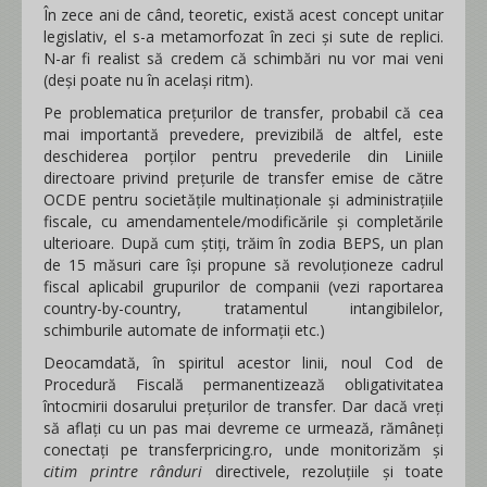
În zece ani de când, teoretic, există acest concept unitar
legislativ, el s-a metamorfozat în zeci și sute de replici.
N-ar fi realist să credem că schimbări nu vor mai veni
(deși poate nu în același ritm).
Pe problematica prețurilor de transfer, probabil că cea
mai importantă prevedere, previzibilă de altfel, este
deschiderea porților pentru prevederile din Liniile
directoare privind prețurile de transfer emise de către
OCDE pentru societățile multinaționale și administrațiile
fiscale, cu amendamentele/modificările și completările
ulterioare. După cum știți, trăim în zodia BEPS, un plan
de 15 măsuri care își propune să revoluționeze cadrul
fiscal aplicabil grupurilor de companii (vezi raportarea
country-by-country, tratamentul intangibilelor,
schimburile automate de informații etc.)
Deocamdată, în spiritul acestor linii, noul Cod de
Procedură Fiscală permanentizează obligativitatea
întocmirii dosarului prețurilor de transfer. Dar dacă vreți
să aflați cu un pas mai devreme ce urmează, rămâneți
conectați pe transferpricing.ro, unde monitorizăm și
citim printre rânduri
directivele, rezoluțiile și toate