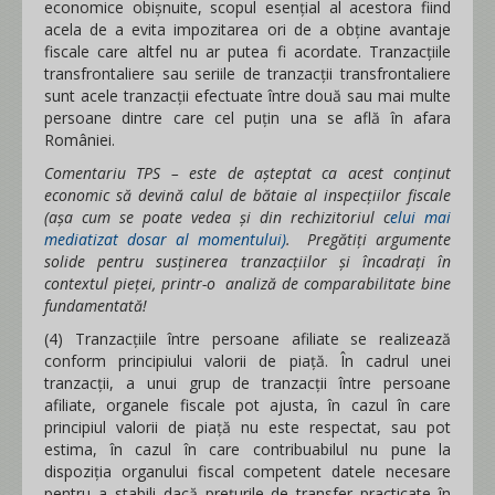
economice obişnuite, scopul esenţial al acestora fiind
acela de a evita impozitarea ori de a obţine avantaje
fiscale care altfel nu ar putea fi acordate. Tranzacţiile
transfrontaliere sau seriile de tranzacţii transfrontaliere
sunt acele tranzacţii efectuate între două sau mai multe
persoane dintre care cel puţin una se află în afara
României.
Comentariu TPS – este de așteptat ca acest conținut
economic să devină calul de bătaie al inspecțiilor fiscale
(așa cum se poate vedea și din rechizitoriul c
elui mai
mediatizat dosar al momentului)
.
Pregătiți argumente
solide pentru susținerea tranzacțiilor
și încadrați în
contextul pieței, printr-o analiză de comparabilitate bine
fundamentată!
(4) Tranzacțiile între persoane afiliate se realizează
conform principiului valorii de piață. În cadrul unei
tranzacţii, a unui grup de tranzacţii între persoane
afiliate, organele fiscale pot ajusta, în cazul în care
principiul valorii de piaţă nu este respectat, sau pot
estima, în cazul în care contribuabilul nu pune la
dispoziția organului fiscal competent datele necesare
pentru a stabili dacă preţurile de transfer practicate în