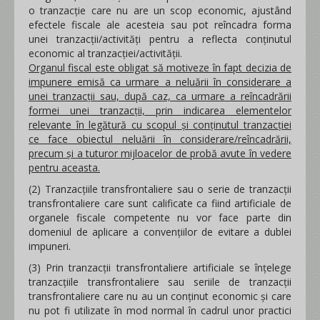
o tranzacție care nu are un scop economic, ajustând
efectele fiscale ale acesteia sau pot reîncadra forma
unei tranzacţii/activități pentru a reflecta conţinutul
economic al tranzacţiei/activității.
Organul fiscal este obligat să motiveze în fapt decizia de
impunere emisă ca urmare a neluării în considerare a
unei tranzacții sau, după caz, ca urmare a reîncadrării
formei unei tranzacții, prin indicarea elementelor
relevante în legătură cu scopul și conținutul tranzacției
ce face obiectul neluării în considerare/reîncadrării,
precum și a tuturor mijloacelor de probă avute în vedere
pentru aceasta.
(2) Tranzacţiile transfrontaliere sau o serie de tranzacţii
transfrontaliere care sunt calificate ca fiind artificiale de
organele fiscale competente nu vor face parte din
domeniul de aplicare a convenţiilor de evitare a dublei
impuneri.
(3) Prin tranzacţii transfrontaliere artificiale se înţelege
tranzacţiile transfrontaliere sau seriile de tranzacţii
transfrontaliere care nu au un conţinut economic şi care
nu pot fi utilizate în mod normal în cadrul unor practici